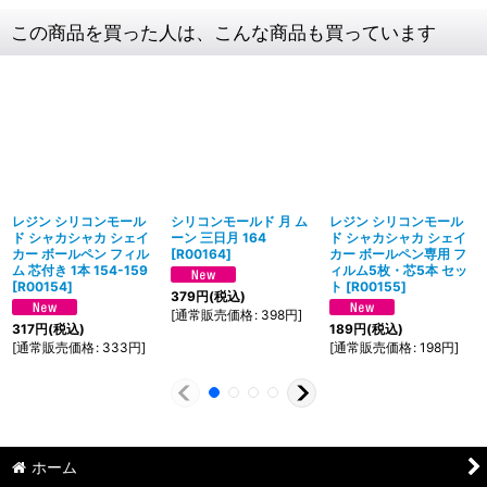
この商品を買った人は、こんな商品も買っています
レジン シリコンモール
シリコンモールド 月 ム
レジン シリコンモール
ド シャカシャカ シェイ
ーン 三日月 164
ド シャカシャカ シェイ
カー ボールペン フィル
[
R00164
]
カー ボールペン専用 フ
ム 芯付き 1本 154-159
ィルム5枚・芯5本 セッ
[
R00154
]
ト
[
R00155
]
379
円
(税込)
[
通常販売価格
:
398
円
]
317
円
(税込)
189
円
(税込)
[
通常販売価格
:
333
円
]
[
通常販売価格
:
198
円
]
ホーム