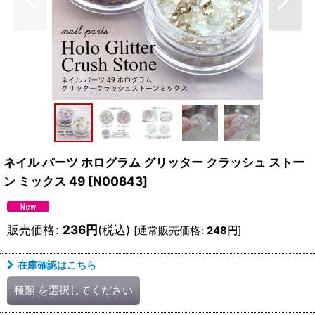
ネイル パーツ ホログラム グリッター クラッシュ ストー
ン ミックス 49
[
N00843
]
販売価格
:
236
円
(税込)
[
通常販売価格
:
248
円
]
在庫確認はこちら
種類
を選択してください