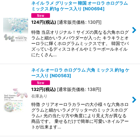
ネイル ラメ グリッター 韓国 オーロラ ホログラム
ミックス 約1g ケース入り
[
N00694
]
124
円
(税込)
[
通常販売価格
:
130
円
]
特徴 当店オリジナル！サイズの異なる六角ホログ
ラムと細かいラメパウダーが入った キラキラとオ
ーロラに輝くホログラムミックスです。 韓国でバ
ズっているディスコネイルやミラーボールネイル
にたくさん…
ネイル オーロラ ホログラム 六角 ミックス 約1g ケ
ース入り
[
N00563
]
132
円
(税込)
[
通常販売価格
:
138
円
]
在庫あり
特徴 クリアオーロラカラーの大小様々な六角ホロ
グラムと細かいラメグリッターのミックスホログ
ラム♪ 光の当たり方や角度により見え方が異なる
商品です。 乗せるだけで簡単に可愛いネイルアー
トが出来ます…