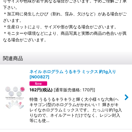
りサイズや色味が若干異なる場合がございます。予めご理解ご了承
下さい。
＊加工時に発生したひび（割れ、窪み、欠けなど）がある場合がご
ざいます。
＊生産ロットにより、サイズや形が異なる場合がございます。
＊モニターや環境などにより、商品写真と実際の商品の色合いが異
なる場合がございます。
関連商品
ネイル ホログラム うるキラ ミックス 約1g入り
[
N00827
]
162
円
(税込)
[
通常販売価格
:
170
円
]
特徴 うるうるキラキラと輝く大小様々な六角(ヘ
キサゴン)型のホログラムがかわいい！ 輝きがキ
レイなホログラムミックスです。 たっぷり約1g入
りなので、ネイルアートだけでなく、レジン封入
等にも使…