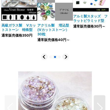
アルミ製スタッズ フ
ラットピラミッド型
V
高級ガラス製 Vカッ
アクリル製 埋込型
通常販売価格30円～
トストーン 特殊型
(Vカットストーン）
30粒
通常販売価格350円
通常販売価格40円～