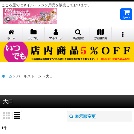
こころ屋ではネイル・レジン用品を販売しております。
カート
ホーム
カテゴリ
マイページ
商品検索
ご利用案内
ホーム
>
パールストーン
>
大口
大口
表示順変更
閉じる
1
件
表示数
: