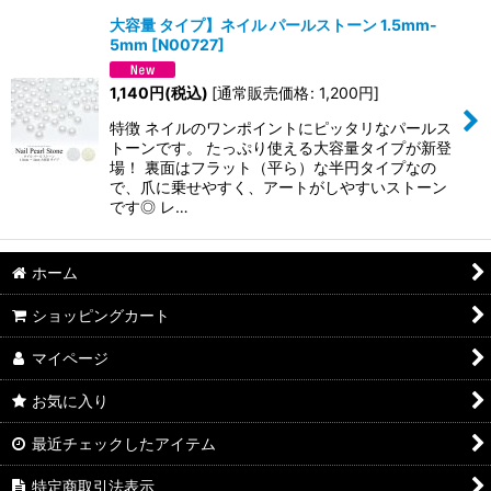
大容量 タイプ】ネイル パールストーン 1.5mm-
5mm
[
N00727
]
並び順
:
1,140
円
(税込)
[
通常販売価格
:
1,200
円
]
絞り込む
特徴 ネイルのワンポイントにピッタリなパールス
トーンです。 たっぷり使える大容量タイプが新登
場！ 裏面はフラット（平ら）な半円タイプなの
で、爪に乗せやすく、アートがしやすいストーン
です◎ レ…
ホーム
ショッピングカート
マイページ
お気に入り
最近チェックしたアイテム
特定商取引法表示