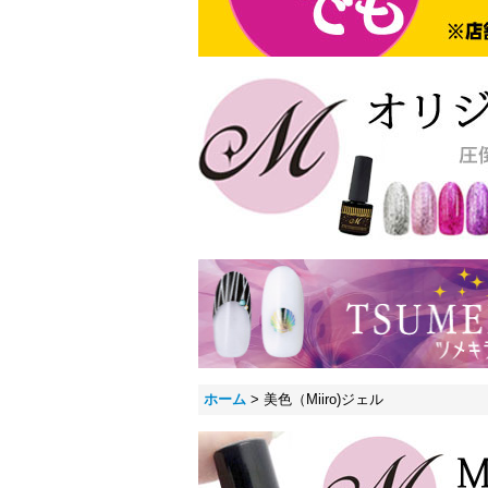
ホーム
>
美色（Miiro)ジェル