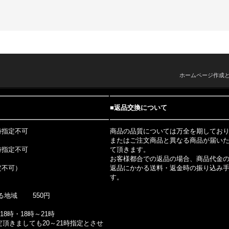
ホームページ作成
■返品交換について
時指定不可
商品の品質については万全を期しており
またはご注文商品と異なる商品が届い
時指定不可
て頂きます。
お客様都合での返品の場合、商品代金
定不可）
返品にかかる送料・返金時の振り込み
す。
円
る地域 550円
18時・18時～21時
定頂きましても20～21時指定とさせ