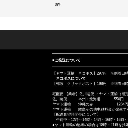
0件
■
ご発送について
【ヤマト運輸 ネコポス】297円 ※到着日
ネコポスについて
【郵政 クリックポスト】198円 ※到着日
宅配便 【業者】佐川急便 ・ヤマト運輸（指
佐川急便 本州・北海道 550円
ヤマト運輸 沖縄のみ 1284
ヤマト運輸 離島その他中継料金が発生す
【配送希望時間帯について】
午前中・12時～14時・14時～16時・16時～
●ヤマト運輸の配達の場合は18時～21時を指