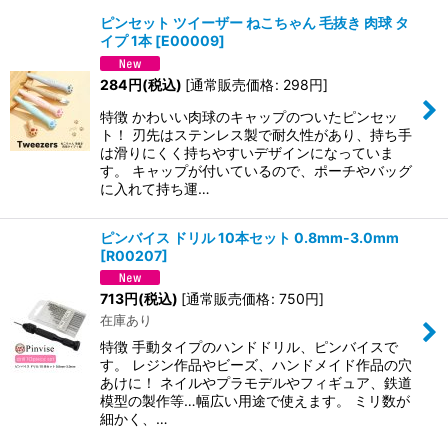
ピンセット ツイーザー ねこちゃん 毛抜き 肉球 タ
イプ 1本
[
E00009
]
並び順
:
284
円
(税込)
[
通常販売価格
:
298
円
]
絞り込む
特徴 かわいい肉球のキャップのついたピンセッ
ト！ 刃先はステンレス製で耐久性があり、持ち手
は滑りにくく持ちやすいデザインになっていま
す。 キャップが付いているので、ポーチやバッグ
に入れて持ち運…
ピンバイス ドリル 10本セット 0.8mm-3.0mm
[
R00207
]
713
円
(税込)
[
通常販売価格
:
750
円
]
在庫あり
特徴 手動タイプのハンドドリル、ピンバイスで
す。 レジン作品やビーズ、ハンドメイド作品の穴
あけに！ ネイルやプラモデルやフィギュア、鉄道
模型の製作等…幅広い用途で使えます。 ミリ数が
細かく、…