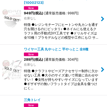
[
10002123
]
949
円
(税込)
[
通常販売価格
:
998
円
]
在庫なし
特徴 ●レジンモチーフにヒートンや丸カンを通す
穴を開けるのにピッタリ♪ ●ネイルにも使えるク
ラフト用の手動式DIY工具です ●ドリルサイズは
全10種！プラモデルなどの模型や工作にも◎ サ…
ワイヤー工具 丸やっとこ 平やっとこ 全8種
289
円
(税込)
[
通常販売価格
:
304
円
]
在庫なし
特徴 ●クラフトやビーズアクセサリー制作に欠か
せない工具 ●大小のサイズ違いで用途に合わせや
すい！ ●女性が持ちやすいサイズになっています
●ギザギザの無いフラットタイプは金具を傷つけ
にく…
三角トレイ