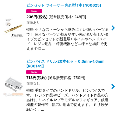
ピンセット ツイーザー 先丸型 1本
[
N00625
]
236
円
(税込)
[
通常販売価格
:
248
円
]
在庫あり
特徴 小さなストーンから掴みにくい薄いパーツま
で！ 色々なパーツが掴みやすい先が丸い新しいタ
イプのピンセットが新登場♪ ネイルやハンドメイ
ド、レジン用品・精密機器など…様々な場面で使
えます◎ …
ピンバイス ドリル 20本セット 0.3mm-1.6mm
[
R00149
]
713
円
(税込)
[
通常販売価格
:
750
円
]
在庫なし
特徴 手動タイプのハンドドリル、ピンバイスで
す。 レジン作品やビーズ、ハンドメイド作品の穴
あけに！ ネイルやプラモデルやフィギュア、鉄道
模型の製作等…幅広い用途で使えます。 ミリ数が
細かく、…