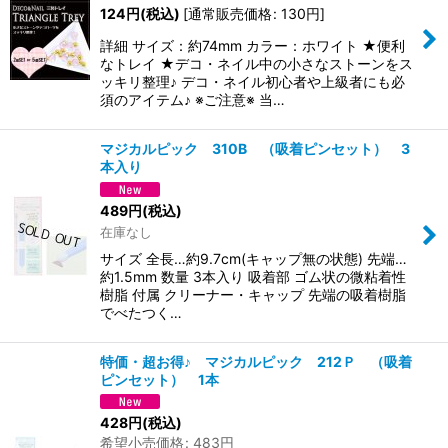
124
円
(税込)
[
通常販売価格
:
130
円
]
詳細 サイズ：約74mm カラー：ホワイト ★便利
なトレイ ★デコ・ネイル中の小さなストーンをス
ッキリ整理♪ デコ・ネイル初心者や上級者にも必
須のアイテム♪ ※ご注意※ 当…
マジカルピック 310B （吸着ピンセット） 3
本入り
489
円
(税込)
在庫なし
サイズ 全長…約9.7cm(キャップ無の状態) 先端…
約1.5mm 数量 3本入り 吸着部 ゴム状の微粘着性
樹脂 付属 クリーナー・キャップ 先端の吸着樹脂
でべたつく…
特価・超お得♪ マジカルピック 212Ｐ （吸着
ピンセット） 1本
428
円
(税込)
希望小売価格
:
483
円