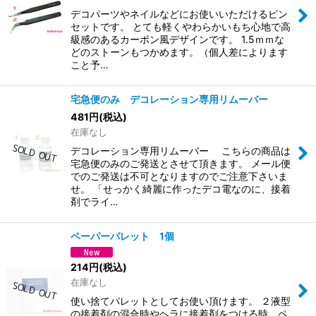
デコパーツやネイルなどにお使いいただけるピン
セットです。 とても軽くやわらかいもち心地で高
級感のあるカーボン風デザインです。 1.5ｍｍな
どのストーンもつかめます。（個人差によります
こと予…
宅急便のみ デコレーション専用リムーバー
481
円
(税込)
在庫なし
デコレーション専用リムーバー こちらの商品は
宅急便のみのご発送とさせて頂きます。 メール便
でのご発送は不可となりますのでご注意下さいま
せ。 「せっかく綺麗に作ったデコ電なのに、接着
剤でライ…
ペーパーパレット 1個
214
円
(税込)
在庫なし
使い捨てパレットとしてお使い頂けます。 ２液型
の接着剤の混合時やヘラに接着剤をつける時、ペ