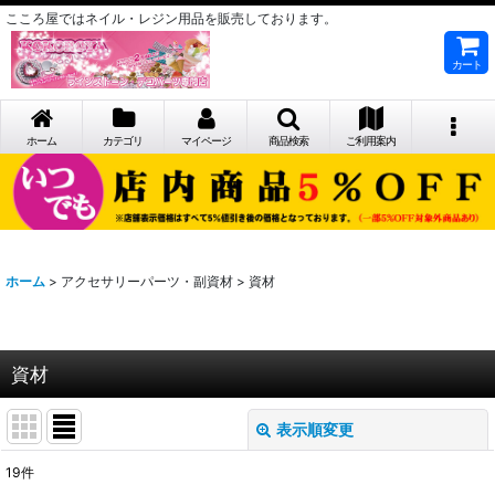
こころ屋ではネイル・レジン用品を販売しております。
カート
ホーム
カテゴリ
マイページ
商品検索
ご利用案内
ホーム
>
アクセサリーパーツ・副資材
>
資材
資材
表示順変更
閉じる
19
件
表示数
: