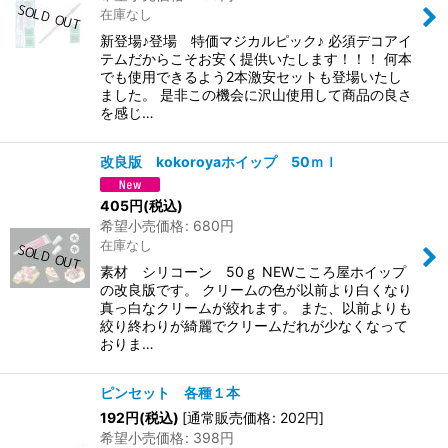
在庫なし
新登場♪登場 特価マジカルピック♪ 必須デコアイ
テムだからこそお安く提供いたします！！！ 何本
でも使用できるよう2本激安セットも登場いたし
ました。 是非この機会に沢山使用して商品の良さ
を感じ…
改良版 kokoroyaホイップ 50ｍｌ
405
円
(税込)
希望小売価格
:
680
円
在庫なし
素材 シリコーン 50ｇ NEWこころ屋ホイップ
の改良版です。 クリームの色が以前より白くなり
真っ白なクリームが絞れます。 また、以前よりも
絞り終わりが綺麗でクリームだれが少なくなって
おりま…
ピンセット 各種１本
192
円
(税込)
[
通常販売価格
:
202
円
]
希望小売価格
:
398
円