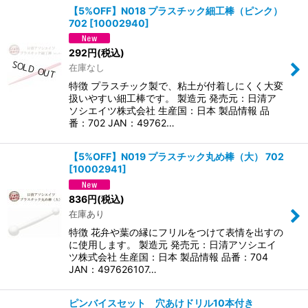
【5%OFF】N018 プラスチック細工棒（ピンク）
702
[
10002940
]
292
円
(税込)
在庫なし
特徴 プラスチック製で、粘土が付着しにくく大変
扱いやすい細工棒です。 製造元 発売元：日清ア
ソシエイツ株式会社 生産国：日本 製品情報 品
番：702 JAN：49762…
【5%OFF】N019 プラスチック丸め棒（大） 702
[
10002941
]
836
円
(税込)
在庫あり
特徴 花弁や葉の縁にフリルをつけて表情を出すの
に使用します。 製造元 発売元：日清アソシエイ
ツ株式会社 生産国：日本 製品情報 品番：704
JAN：497626107…
ピンバイスセット 穴あけドリル10本付き