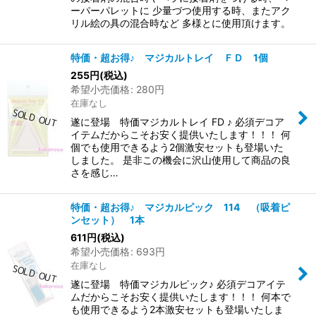
ーパーパレットに 少量づつ使用する時、またアク
リル絵の具の混合時など 多様とに使用頂けます。
特価・超お得♪ マジカルトレイ ＦＤ 1個
255
円
(税込)
希望小売価格
:
280
円
在庫なし
遂に登場 特価マジカルトレイ FD ♪ 必須デコア
イテムだからこそお安く提供いたします！！！ 何
個でも使用できるよう2個激安セットも登場いた
しました。 是非この機会に沢山使用して商品の良
さを感じ…
特価・超お得♪ マジカルピック 114 （吸着ピ
ンセット） 1本
611
円
(税込)
希望小売価格
:
693
円
在庫なし
遂に登場 特価マジカルピック♪ 必須デコアイテ
ムだからこそお安く提供いたします！！！ 何本で
も使用できるよう2本激安セットも登場いたしま