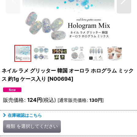
ネイル ラメ グリッター 韓国 オーロラ ホログラム ミック
ス 約1g ケース入り
[
N00694
]
販売価格
:
124
円
(税込)
[
通常販売価格
:
130
円
]
在庫確認はこちら
種類
を選択してください