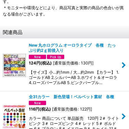
す。
＊モニターや環境などにより、商品写真と実際の商品の色合いが異
なる場合がございます。
関連商品
New 丸ホログラム オーロラタイプ 各種 たっ
ぷり約2ｇ前後入り
124
円
(税込)
[
通常販売価格
:
130
円
]
【サイズ】小…約1mm / 大…約2mm 【カラー】 1.
ゴールドAB 2.シルバーAB 3.ホワイト＆オーロラ
4.ローズパープルAB 5.ピンクパープル…
全31カラー 新色登場！ベルベット素材 各種
116
円
(税込)
[
通常販売価格
:
122
円
]
カラー 商品について 単品販売 120円 2＃ ライト
ピンク 3＃ ローズピンク 4＃ レッド 5＃ ボルド
ー 6＃ ブラウン 8＃ イエロー 9＃ キャメル 11＃