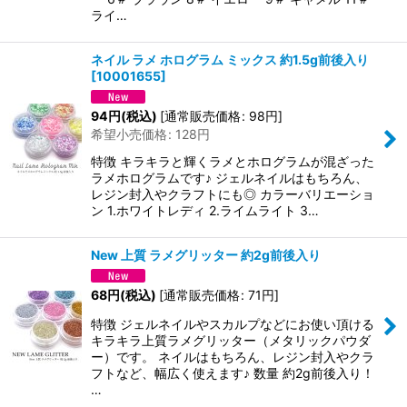
ライ…
ネイル ラメ ホログラム ミックス 約1.5g前後入り
[
10001655
]
94
円
(税込)
[
通常販売価格
:
98
円
]
希望小売価格
:
128
円
特徴 キラキラと輝くラメとホログラムが混ざった
ラメホログラムです♪ ジェルネイルはもちろん、
レジン封入やクラフトにも◎ カラーバリエーショ
ン 1.ホワイトレディ 2.ライムライト 3…
New 上質 ラメグリッター 約2g前後入り
68
円
(税込)
[
通常販売価格
:
71
円
]
特徴 ジェルネイルやスカルプなどにお使い頂ける
キラキラ上質ラメグリッター（メタリックパウダ
ー）です。 ネイルはもちろん、レジン封入やクラ
フトなど、幅広く使えます♪ 数量 約2g前後入り！
…