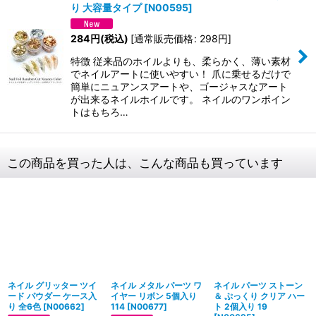
り 大容量タイプ
[
N00595
]
284
円
(税込)
[
通常販売価格
:
298
円
]
特徴 従来品のホイルよりも、柔らかく、薄い素材
でネイルアートに使いやすい！ 爪に乗せるだけで
簡単にニュアンスアートや、ゴージャスなアート
が出来るネイルホイルです。 ネイルのワンポイン
トはもちろ…
この商品を買った人は、こんな商品も買っています
ネイル グリッター ツイ
ネイル メタル パーツ ワ
ネイル パーツ ストーン
ード パウダー ケース入
イヤー リボン 5個入り
＆ ぷっくり クリア ハー
り 全6色
[
N00662
]
114
[
N00677
]
ト 2個入り 19