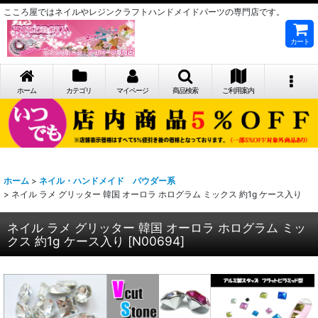
こころ屋ではネイルやレジンクラフトハンドメイドパーツの専門店です。
カート
ホーム
カテゴリ
マイページ
商品検索
ご利用案内
ホーム
>
ネイル・ハンドメイド パウダー系
>
ネイル ラメ グリッター 韓国 オーロラ ホログラム ミックス 約1g ケース入り
ネイル ラメ グリッター 韓国 オーロラ ホログラム ミッ
クス 約1g ケース入り
[
N00694
]