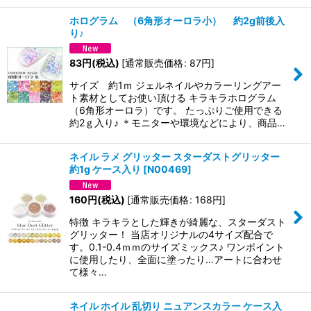
ホログラム （6角形オーロラ小） 約2g前後入
り♪
83
円
(税込)
[
通常販売価格
:
87
円
]
サイズ 約1ｍ ジェルネイルやカラーリングアー
ト素材としてお使い頂ける キラキラホログラム
（6角形オーロラ）です。 たっぷりご使用できる
約2ｇ入り♪ ＊モニターや環境などにより、商品…
ネイル ラメ グリッター スターダストグリッター
約1g ケース入り
[
N00469
]
160
円
(税込)
[
通常販売価格
:
168
円
]
特徴 キラキラとした輝きが綺麗な、スターダスト
グリッター！ 当店オリジナルの4サイズ配合で
す。0.1-0.4ｍｍのサイズミックス♪ ワンポイント
に使用したり、全面に塗ったり…アートに合わせ
て様々…
ネイル ホイル 乱切り ニュアンスカラー ケース入