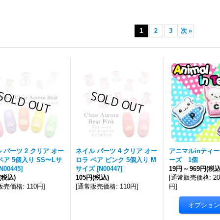
1
2
3
次
»
 パーツ 2 クリア オー
ネイル パーツ 4 クリア オー
アニマルinティ
ベア 5個入り SS〜Lサ
ロラ ベア ピンク 5個入り M
ーズ 1個
N00445
]
サイズ
[
N00447
]
19円
～
969円
(税込
(税込)
105円
(税込)
[
通常販売価格
:
2
販売価格
:
110円
]
[
通常販売価格
:
110円
]
円
]