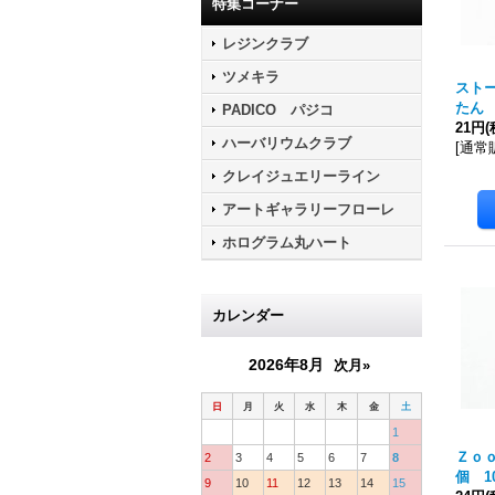
特集コーナー
レジンクラブ
ツメキラ
スト
たん
PADICO パジコ
21円
(
ハーバリウムクラブ
[
通常
クレイジュエリーライン
アートギャラリーフローレ
ホログラム丸ハート
カレンダー
2026年8月
次月»
日
月
火
水
木
金
土
1
Ｚｏｏ
2
3
4
5
6
7
8
個 1
9
10
11
12
13
14
15