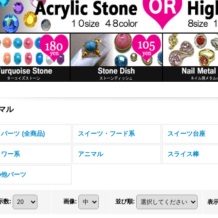
マル
パーツ (全商品)
スイーツ・フード系
スイーツ台座
ラワー系
アニマル
スライス棒
の他パーツ
示数
:
画像
:
並び順
:
表