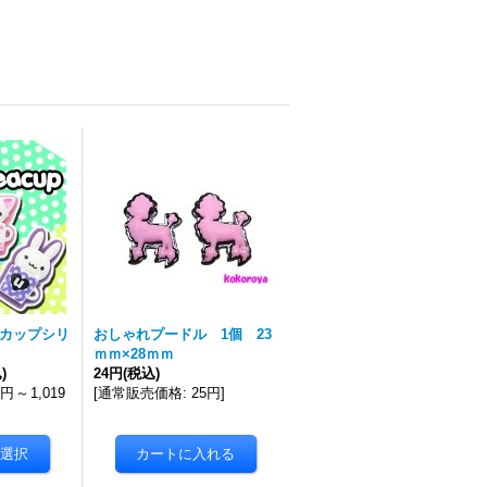
ーカップシリ
おしゃれプードル 1個 23
ｍｍ×28ｍｍ
)
24円
(税込)
0円
～
1,019
[
通常販売価格
:
25円
]