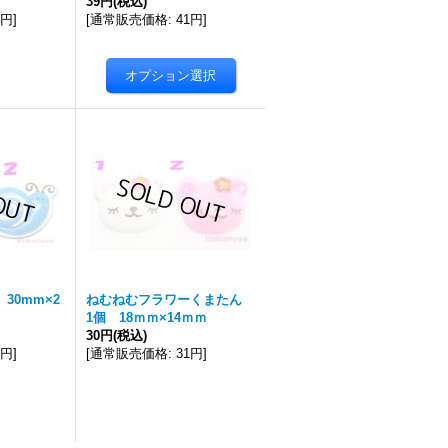
39円
(税込)
0円
]
[
通常販売価格
:
41円
]
30mm×2
ねむねむフラワーくまたん
1個 18ｍｍ×14ｍｍ
30円
(税込)
1円
]
[
通常販売価格
:
31円
]