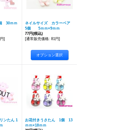
個 30ｍｍ
ネイルサイズ カラーベア
5個 5ｍｍ×9ｍｍ
77円
(税込)
5円
]
[
通常販売価格
:
81円
]
リンたん 1
お花付きうさたん 1個 13
ｍ
ｍｍ×18ｍｍ