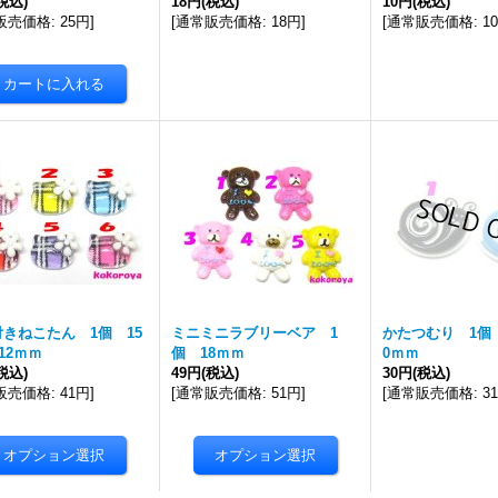
税込)
18円
(税込)
10円
(税込)
販売価格
:
25円
]
[
通常販売価格
:
18円
]
[
通常販売価格
:
1
きねこたん 1個 15
ミニミニラブリーベア 1
かたつむり 1個 
12ｍｍ
個 18ｍｍ
0ｍｍ
税込)
49円
(税込)
30円
(税込)
販売価格
:
41円
]
[
通常販売価格
:
51円
]
[
通常販売価格
:
3