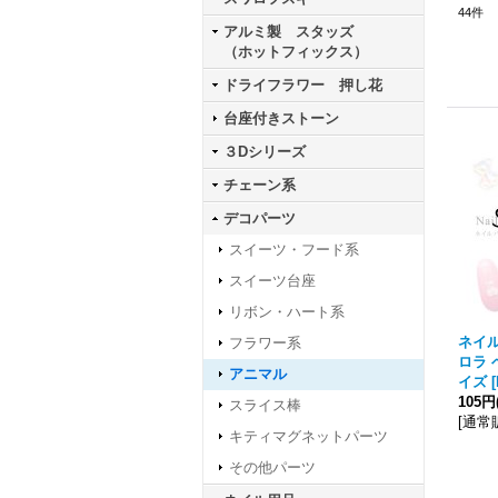
44
件
アルミ製 スタッズ
（ホットフィックス）
ドライフラワー 押し花
台座付きストーン
３Dシリーズ
チェーン系
デコパーツ
スイーツ・フード系
スイーツ台座
リボン・ハート系
ネイル
フラワー系
ロラ 
アニマル
イズ
[
105円
スライス棒
[
通常
キティマグネットパーツ
その他パーツ