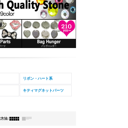
リボン・ハート系
キティマグネットパーツ
示方法
: