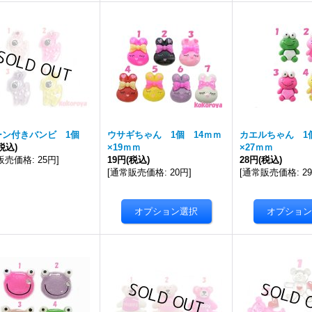
ーン付きバンビ 1個
ウサギちゃん 1個 14ｍｍ
カエルちゃん 1
税込)
×19ｍｍ
×27ｍｍ
販売価格
:
25円
]
19円
(税込)
28円
(税込)
[
通常販売価格
:
20円
]
[
通常販売価格
:
2