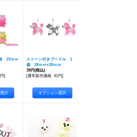
個 19ｍｍ
ストーン付きプードル 1
個 28ｍｍ×28ｍｍ
39円
(税込)
9円
]
[
通常販売価格
:
41円
]