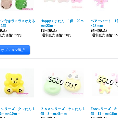
ーン付きラメラメかえる
Happyくまたん 1個 20ｍ
ベアーハート 1
 1個
ｍ×23ｍｍ
×28ｍｍ
税込)
19円
(税込)
24円
(税込)
販売価格
:
22円
]
[
通常販売価格
:
20円
]
[
通常販売価格
:
2
シリーズ クマたん 1
Ｚｏｏシリーズ ケロたん 1
Zooシリーズ キ
0ｍｍ×10ｍｍ
個 8ｍｍ×8ｍｍ
個 11ｍｍ×16ｍ