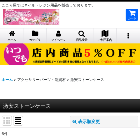
こころ屋ではネイル・レジン用品を販売しております。
カート
ホーム
カテゴリ
マイページ
商品検索
ご利用案内
ホーム
>
アクセサリーパーツ・副資材
>
激安ストーンケース
激安ストーンケース
表示順変更
閉じる
6
件
表示数
: