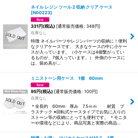
ネイル レジン ツール 2 収納 クリア ケース
[
N00223
]
並び順
:
331
円
(税込)
[
通常販売価格
:
348
円
]
在庫なし
絞り込む
特徴 ネイルパーツやレジンパーツの収納に！便利
なクリアケースです。 大きなケースの中に小ケー
スが入っています。（小ケースは4個繋がってい
るものが、7個入っています。） 外側のケースに
は、留め具が…
ミニストーン用ケース 1個 60mm
95
円
(税込)
[
通常販売価格
:
100
円
]
在庫なし
＊全長約 60mm 厚み 7.5ｍｍ 材質 プ
ラスチック ※回転式ケースタイプでお気に入りの
ストーン等の収納にとっても便利です。 ＊モニタ
ーや環境などにより、商品写真と実際の商品…
特価・お得♪ マジカルケースＭ10Ｃ 1個