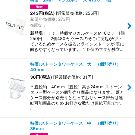
243
円
(税込)
[
通常販売価格
:
255
円
]
希望小売価格
:
273
円
在庫なし
新登場！！！ 特価マジカルケースＭ10Ｃ ♪ 1個
250円 2個480円 ケースのそこに突起が付い
ているためケースを振るとラインストーンが 表に
向きやすくなっています。 １０個のフタが独立…
特価♪ストーンタワーケース 大 （個別売り）
40ｍｍ
30
円
(税込)
[
通常販売価格
:
31
円
]
＊直径約 40ｍｍ（直径）高さ24ｍｍ ストーン
タワー型ケースの個別売り商品になります。 蓋と
ケース部分が別売りとなっておりケース部分は連
結可能商品のため お好きな数だけ連結可能です。
…
特価♪ストーンタワーケース 中 （個別売り）
35ｍｍ