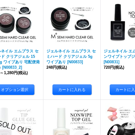
ネイル エムプラス セ
ジェルネイル エムプラス セ
ジェルネイル エ
ド クリアジェル 15
ミハード クリアジェル 5g
ンワイプトップジェ
0g ワイプあり 宅配便発
ワイプあり
[
N00833
]
[
N00831
]
み
[
N00833_2
]
248円
(税込)
720円
(税込)
～
1,280円
(税込)