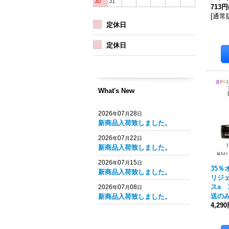
30
31
713円
[
通常
定休日
定休日
What's New
2026
07
28
年
月
日
新商品入荷致しました。
2026
07
22
年
月
日
新商品入荷致しました。
2026
07
15
年
月
日
35％
新商品入荷致しました。
リジ
スa 
2026
07
08
年
月
日
送の
新商品入荷致しました。
4,29