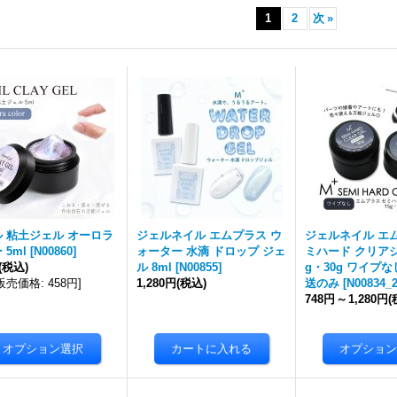
1
2
次
»
 粘土ジェル オーロラ
ジェルネイル エムプラス ウ
ジェルネイル エ
 5ml
[
N00860
]
ォーター 水滴 ドロップ ジェ
ミハード クリアジ
(税込)
ル 8ml
[
N00855
]
g・30g ワイプ
販売価格
:
458円
]
1,280円
(税込)
送のみ
[
N00834_
748円
～
1,280円
(