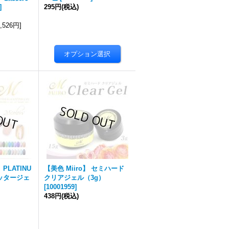
]
295円
(税込)
4,526円
]
PLATINU
【美色 Miiro】 セミハード
リッタージェ
クリアジェル（3g）
[
10001959
]
438円
(税込)