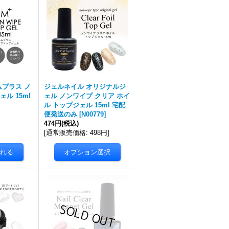
ムプラス ノ
ジェルネイル オリジナルジ
ル 15ml
ェル ノンワイプ クリア ホイ
ル トップジェル 15ml 宅配
便発送のみ
[
N00779
]
474円
(税込)
[
通常販売価格
:
498円
]