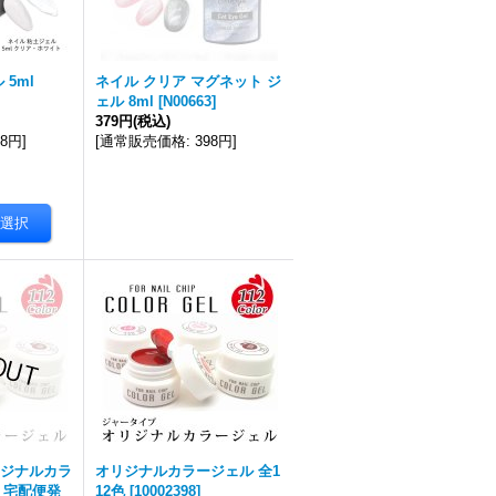
5ml
ネイル クリア マグネット ジ
ェル 8ml
[
N00663
]
379円
(税込)
58円
]
[
通常販売価格
:
398円
]
ジナルカラ
オリジナルカラージェル 全1
色 宅配便発
12色
[
10002398
]