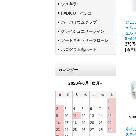
ツメキラ
PADICO パジコ
ハーバリウムクラブ
ジェ
ェル 
クレイジュエリーライン
ェル
8ml
[
アートギャラリーフローレ
379円
ホログラム丸ハート
[
通常
カレンダー
2026年8月
次月»
日
月
火
水
木
金
土
1
2
3
4
5
6
7
8
9
10
11
12
13
14
15
16
17
18
19
20
21
22
ネイル
23
24
25
26
27
28
29
ステイ