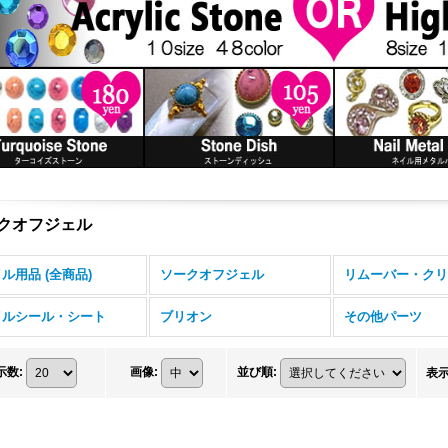
クオフジェル
ル用品 (全商品)
ソークオフジェル
リムーバー・クリ
イルシール・シート
ブリオン
その他パーツ
示数
:
画像
:
並び順
:
表