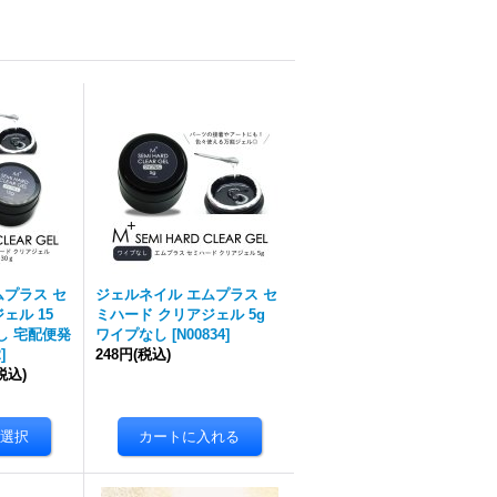
ムプラス セ
ジェルネイル エムプラス セ
ェル 15
ミハード クリアジェル 5g
なし 宅配便発
ワイプなし
[
N00834
]
2
]
248円
(税込)
税込)