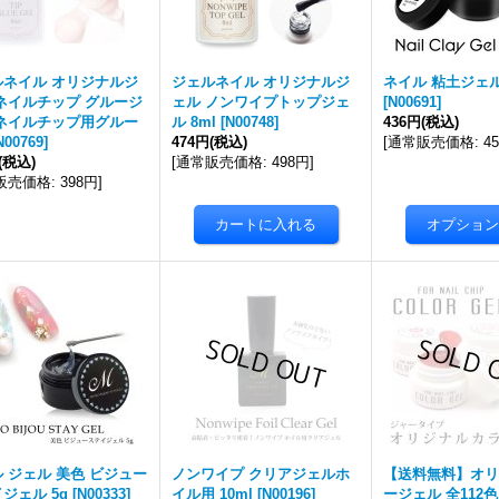
ルネイル オリジナルジ
ジェルネイル オリジナルジ
ネイル 粘土ジェル 
ネイルチップ グルージ
ェル ノンワイプトップジェ
[
N00691
]
 ネイルチップ用グルー
ル 8ml
[
N00748
]
436円
(税込)
N00769
]
474円
(税込)
[
通常販売価格
:
4
(税込)
[
通常販売価格
:
498円
]
販売価格
:
398円
]
 ジェル 美色 ビジュー
ノンワイプ クリアジェルホ
【送料無料】オリ
ジェル 5g
[
N00333
]
イル用 10ml
[
N00196
]
ージェル 全112