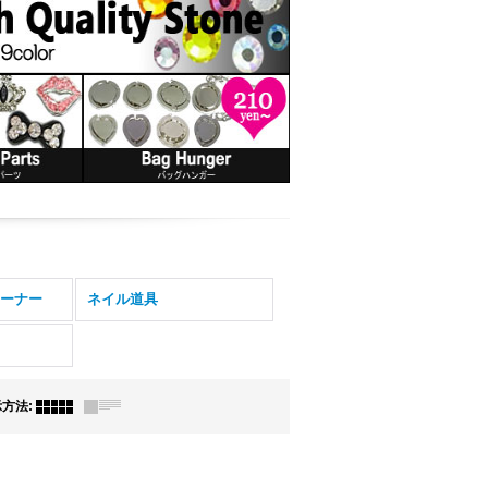
ーナー
ネイル道具
示方法
: