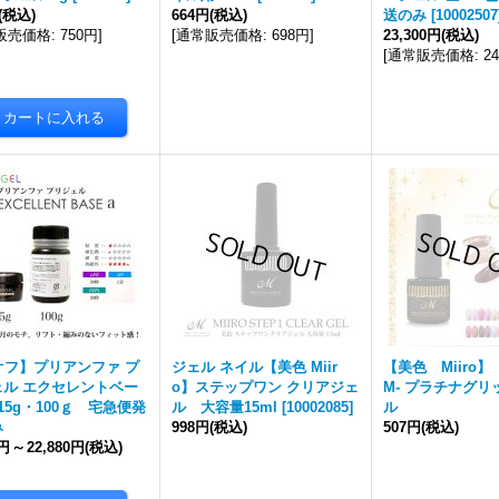
(税込)
664円
(税込)
送のみ
[
10002507
販売価格
:
750円
]
[
通常販売価格
:
698円
]
23,300円
(税込)
[
通常販売価格
:
2
オフ】プリアンファ プ
ジェル ネイル【美色 Miir
【美色 Miiro】 
ェル エクセレントベー
o】ステップワン クリアジェ
M- プラチナグ
15g・100ｇ 宅急便発
ル 大容量15ml
[
10002085
]
ル
み
998円
(税込)
507円
(税込)
0円
～
22,880円
(税込)