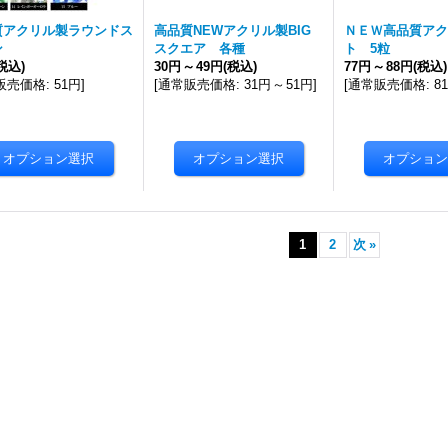
質アクリル製ラウンドス
高品質NEWアクリル製BIG
ＮＥＷ高品質アク
ン
スクエア 各種
ト 5粒
税込)
30円
～
49円
(税込)
77円
～
88円
(税込)
販売価格
:
51円
]
[
通常販売価格
:
31円
～
51円
]
[
通常販売価格
:
8
1
2
次
»