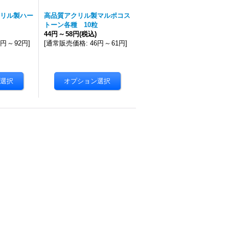
リル製ハー
高品質アクリル製マルポコス
トーン各種 10粒
44円
～
58円
(税込)
1円
～
92円
]
[
通常販売価格
:
46円
～
61円
]