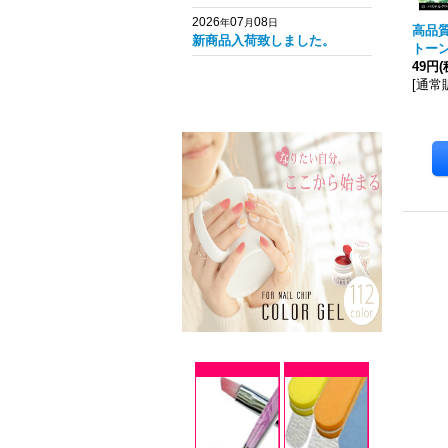
2026
07
08
年
月
日
高品
新商品入荷致しました。
トー
49円
(
[
通常