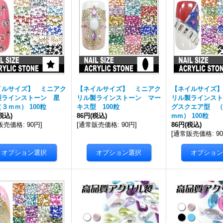
イルサイズ】 ミニアク
【ネイルサイズ】 ミニアク
【ネイルサイズ】
製ラインストーン 星
リル製ラインストーン マー
リル製ラインスト
３ｍｍ） 100粒
キス型 100粒
グスクエア型 （1
税込)
86円
(税込)
mm） 100粒
販売価格
:
90円
]
[
通常販売価格
:
90円
]
86円
(税込)
[
通常販売価格
:
9