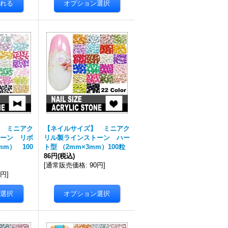
 ミニアク
【ネイルサイズ】 ミニアク
ーン リボ
リル製ラインストーン ハー
mm） 100
ト型 （2mm×3mm）100粒
86円
(税込)
[
通常販売価格
:
90円
]
0円
]