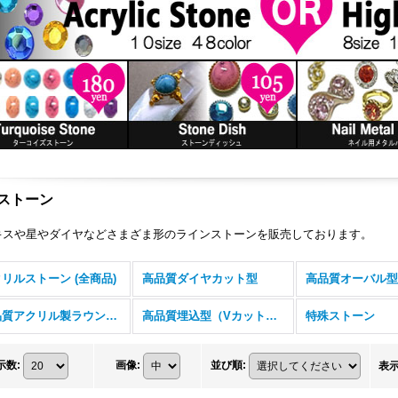
ストーン
キスや星やダイヤなどさまざま形のラインストーンを販売しております。
リルストーン (全商品)
高品質ダイヤカット型
高品質アクリル製ラウンドストーン
高品質埋込型（Vカットストーン）
特殊ストーン
示数
:
画像
:
並び順
:
表