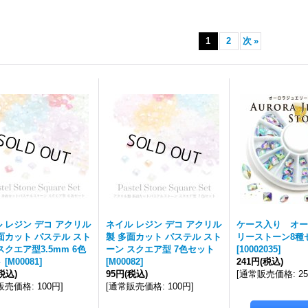
1
2
次
»
 レジン デコ アクリル
ネイル レジン デコ アクリル
ケース入り オー
面カット パステル スト
製 多面カット パステル スト
リーストーン8種
スクエア型3.5mm 6色
ーン スクエア型 7色セット
[
10002035
]
ト
[
M00081
]
[
M00082
]
241円
(税込)
税込)
95円
(税込)
[
通常販売価格
:
2
販売価格
:
100円
]
[
通常販売価格
:
100円
]