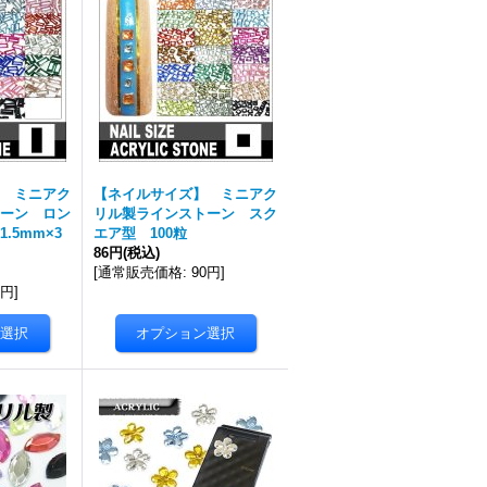
 ミニアク
【ネイルサイズ】 ミニアク
ーン ロン
リル製ラインストーン スク
.5mm×3
エア型 100粒
86円
(税込)
[
通常販売価格
:
90円
]
0円
]