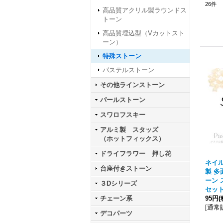
26
件
高品質アクリル製ラウンドス
トーン
高品質埋込型（Vカットスト
ーン）
特殊ストーン
パステルストーン
その他ラインストーン
パールストーン
スワロフスキー
アルミ製 スタッズ
（ホットフィックス）
ドライフラワー 押し花
ネイル
台座付きストーン
製 多
ーン 
３Dシリーズ
セッ
チェーン系
95円
(
[
通常
デコパーツ