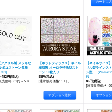
質アクリル製 メッキな
【ホットフィックス】ネイル
【ネイルサイズ】
マルポコストーン各種
樹脂製 オーロラ特殊型スト
リル製ラインスト
1891
]
ーン 10粒入り
ン型 （2mm×3
～
482円
(税込)
95円
(税込)
粒
販売価格
:
81円
～
507
[
通常販売価格
:
100円
]
86円
(税込)
[
通常販売価格
:
9