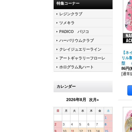
特集コーナー
レジンクラブ
ツメキラ
PADICO パジコ
ハーバリウムクラブ
クレイジュエリーライン
【ネ
リル
アートギャラリーフローレ
型 （
ホログラム丸ハート
86円
(
[
通常
カレンダー
2026年8月
次月»
日
月
火
水
木
金
土
1
2
3
4
5
6
7
8
9
10
11
12
13
14
15