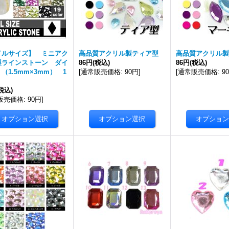
イルサイズ】 ミニアク
高品質アクリル製ティア型
高品質アクリル製
製ラインストーン ダイ
86円
(税込)
86円
(税込)
（1.5mm×3mm） 1
[
通常販売価格
:
90円
]
[
通常販売価格
:
9
税込)
販売価格
:
90円
]