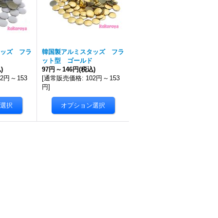
ッズ フラ
韓国製アルミスタッズ フラ
ット型 ゴールド
)
97円
～
146円
(税込)
02円
～
153
[
通常販売価格
:
102円
～
153
円
]