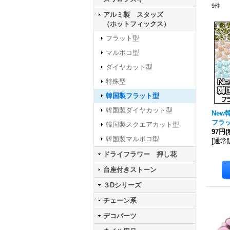
9
件
アルミ製 スタッズ
（ホットフィックス）
フラット型
マルポコ型
ダイヤカット型
特殊型
韓国製フラット型
韓国製ダイヤカット型
Ne
フラ
韓国製スクエアカット型
97円
(
韓国製マルポコ型
[
通常
ドライフラワー 押し花
台座付きストーン
３Dシリーズ
チェーン系
デコパーツ