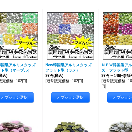
w韓国製アルミスタッズ
New韓国製アルミスタッズ
ＮＥＷ韓国製アル
ット型（マーブル）
フラット型（ラメ）
ズ フラット型
税込)
97円
(税込)
97円
～
146円
(税込
販売価格
:
102円
]
[
通常販売価格
:
102円
]
[
通常販売価格
:
1
円
]