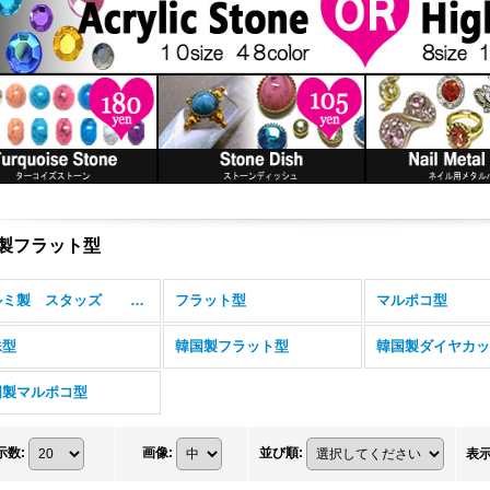
製フラット型
アルミ製 スタッズ （ホットフィックス） (全商品)
フラット型
マルポコ型
殊型
韓国製フラット型
韓国製ダイヤカッ
国製マルポコ型
示数
:
画像
:
並び順
:
表