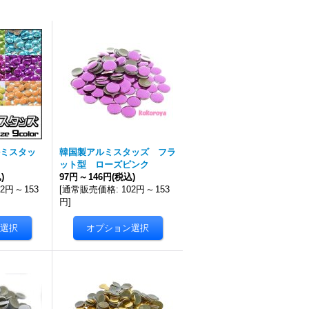
ミスタッ
韓国製アルミスタッズ フラ
ット型 ローズピンク
)
97円
～
146円
(税込)
02円
～
153
[
通常販売価格
:
102円
～
153
円
]