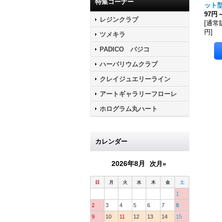
特集コーナー
ット
97円
レジンクラブ
[
通常
円
]
ツメキラ
PADICO パジコ
ハーバリウムクラブ
クレイジュエリーライン
アートギャラリーフローレ
ホログラム丸ハート
カレンダー
2026年8月
次月»
日
月
火
水
木
金
土
1
2
3
4
5
6
7
8
9
10
11
12
13
14
15