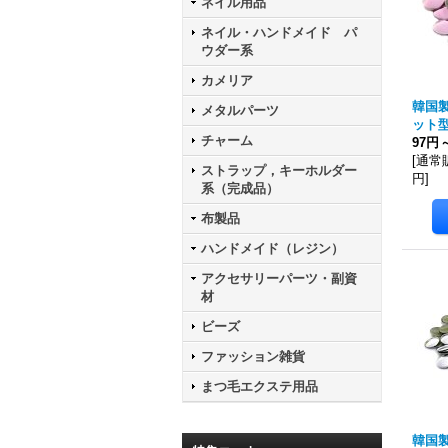
ネイル用品
ネイル・ハンドメイド パ
ウダー系
カメリア
韓国
メタルパーツ
ット
チャーム
97円
[
通常
ストラップ，キーホルダー
円
]
系（完成品）
布製品
ハンドメイド（レジン）
アクセサリーパーツ・副資
材
ビーズ
ファッション雑貨
まつ毛エクステ用品
韓国