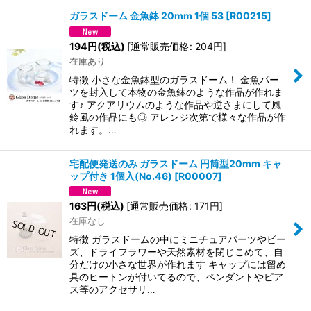
ガラスドーム 金魚鉢 20mm 1個 53
[
R00215
]
並び順
:
194
円
(税込)
[
通常販売価格
:
204
円
]
在庫あり
絞り込む
特徴 小さな金魚鉢型のガラスドーム！ 金魚パー
ツを封入して本物の金魚鉢のような作品が作れま
す♪ アクアリウムのような作品や逆さまにして風
鈴風の作品にも◎ アレンジ次第で様々な作品が作
れます。…
宅配便発送のみ ガラスドーム 円筒型20mm キャ
ップ付き 1個入(No.46)
[
R00007
]
163
円
(税込)
[
通常販売価格
:
171
円
]
在庫なし
特徴 ガラスドームの中にミニチュアパーツやビー
ズ、ドライフラワーや天然素材を閉じこめて、自
分だけの小さな世界が作れます キャップには留め
具のヒートンが付いてるので、ペンダントやピア
ス等のアクセサリ…