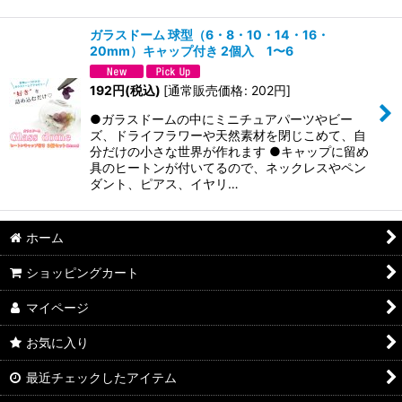
ガラスドーム 球型（6・8・10・14・16・
20mm）キャップ付き 2個入 1〜6
192
円
(税込)
[
通常販売価格
:
202
円
]
●ガラスドームの中にミニチュアパーツやビー
ズ、ドライフラワーや天然素材を閉じこめて、自
分だけの小さな世界が作れます ●キャップに留め
具のヒートンが付いてるので、ネックレスやペン
ダント、ピアス、イヤリ…
ホーム
ショッピングカート
マイページ
お気に入り
最近チェックしたアイテム