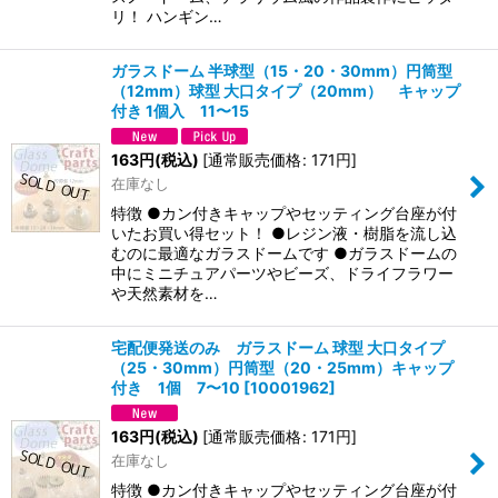
リ！ ハンギン…
ガラスドーム 半球型（15・20・30mm）円筒型
（12mm）球型 大口タイプ（20mm） キャップ
付き 1個入 11〜15
163
円
(税込)
[
通常販売価格
:
171
円
]
在庫なし
特徴 ●カン付きキャップやセッティング台座が付
いたお買い得セット！ ●レジン液・樹脂を流し込
むのに最適なガラスドームです ●ガラスドームの
中にミニチュアパーツやビーズ、ドライフラワー
や天然素材を…
宅配便発送のみ ガラスドーム 球型 大口タイプ
（25・30mm）円筒型（20・25mm）キャップ
付き 1個 7〜10
[
10001962
]
163
円
(税込)
[
通常販売価格
:
171
円
]
在庫なし
特徴 ●カン付きキャップやセッティング台座が付