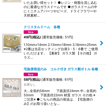
いたお買い得セット！ ●レジン・樹脂を流し込む
のに最適なガラスドームです ●ガラスドームの中
にミニチュアパーツやビーズ、ドライフラワーや
天然素材…
クリスタルドーム 各種
49
円
(税込)
[
通常販売価格
:
51
円
]
1.10mm×14mm 2.13mm×18mm 3.18mm×25mm
※2番は当店セッティング台座3・5・6番で ご使用
いただけます。 【素材】 ガラス製 【その他】 ガ
ラス…
宅急便発送のみ コルク付き ガラス製ボトル 各種
58
円
(税込)
[
通常販売価格
:
61
円
]
在庫なし
大…全長約58mm 下面直径24mm 中…全長約
50mm 下面直径22mm 材質 ガラス その他 ※
ご注意※ ●こちらの商品の発送は、【宅急便の
み】のお取り扱いとな…