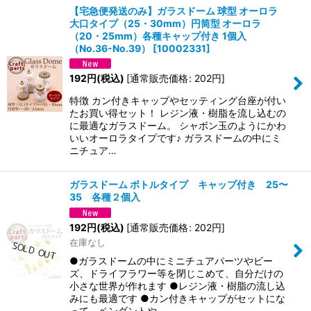
【宅急便発送のみ】ガラスドーム 球型 オーロラ
大口タイプ（25・30mm）円筒型 オーロラ
（20・25mm）各種キャップ付き 1個入
（No.36-No.39）
[
10002331
]
192
円
(税込)
[
通常販売価格
:
202
円
]
特徴 カン付きキャップやセッティング台座が付い
たお買い得セット！ レジン液・樹脂を流し込むの
に最適なガラスドーム。 シャボン玉のようにかわ
いいオーロラタイプです♪ ガラスドームの中にミ
ニチュア…
ガラスドーム ボトルタイプ キャップ付き 25〜
35 各種２個入
192
円
(税込)
[
通常販売価格
:
202
円
]
在庫なし
●ガラスドームの中にミニチュアパーツやビー
ズ、ドライフラワー等を閉じこめて、自分だけの
小さな世界が作れます ●レジン液・樹脂の流し込
みにも最適です ●カン付きキャップがセットにな
って、ペンダントや…