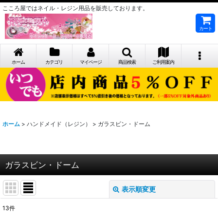
こころ屋ではネイル・レジン用品を販売しております。
カート
ホーム
カテゴリ
マイページ
商品検索
ご利用案内
ホーム
>
ハンドメイド（レジン）
>
ガラスビン・ドーム
ガラスビン・ドーム
表示順変更
閉じる
13
件
表示数
: