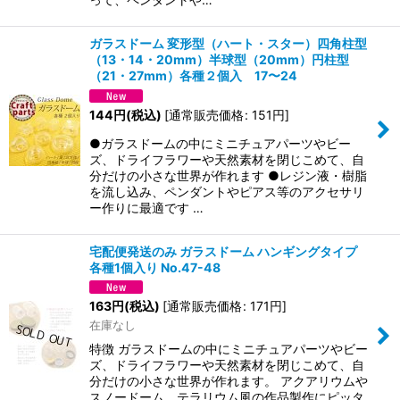
ガラスドーム 変形型（ハート・スター）四角柱型
（13・14・20mm）半球型（20mm）円柱型
（21・27mm）各種２個入 17〜24
144
円
(税込)
[
通常販売価格
:
151
円
]
●ガラスドームの中にミニチュアパーツやビー
ズ、ドライフラワーや天然素材を閉じこめて、自
分だけの小さな世界が作れます ●レジン液・樹脂
を流し込み、ペンダントやピアス等のアクセサリ
ー作りに最適です …
宅配便発送のみ ガラスドーム ハンギングタイプ
各種1個入り No.47-48
163
円
(税込)
[
通常販売価格
:
171
円
]
在庫なし
特徴 ガラスドームの中にミニチュアパーツやビー
ズ、ドライフラワーや天然素材を閉じこめて、自
分だけの小さな世界が作れます。 アクアリウムや
スノードーム、テラリウム風の作品製作にピッタ