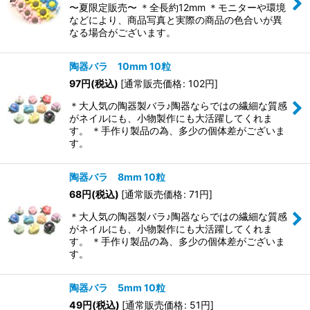
〜夏限定販売〜 ＊全長約12mm ＊モニターや環境
などにより、商品写真と実際の商品の色合いが異
なる場合がございます。
陶器バラ 10mm 10粒
97
円
(税込)
[
通常販売価格
:
102
円
]
＊大人気の陶器製バラ♪陶器ならではの繊細な質感
がネイルにも、小物製作にも大活躍してくれま
す。 ＊手作り製品の為、多少の個体差がございま
す。
陶器バラ 8mm 10粒
68
円
(税込)
[
通常販売価格
:
71
円
]
＊大人気の陶器製バラ♪陶器ならではの繊細な質感
がネイルにも、小物製作にも大活躍してくれま
す。 ＊手作り製品の為、多少の個体差がございま
す。
陶器バラ 5mm 10粒
49
円
(税込)
[
通常販売価格
:
51
円
]