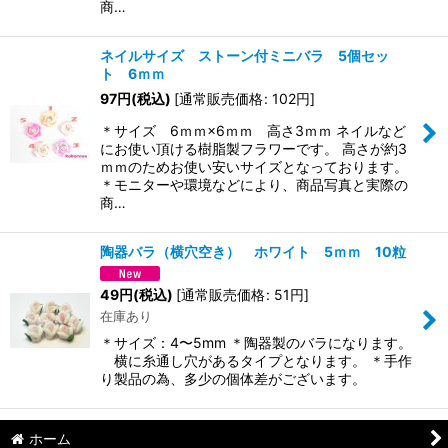
商…
ネイルサイズ ストーン付ミニバラ 5個セッ
ト 6ｍｍ
97
円
(税込)
[
通常販売価格
:
102
円
]
＊サイズ 6ｍｍ×6ｍｍ 高さ3ｍｍ ネイルなど
にお使い頂ける樹脂製フラワーです。 高さが約3
ｍｍのためお使い安いサイズとなっております。
＊モニターや環境などにより、商品写真と実際の
商…
陶器バラ（横穴空き） ホワイト 5ｍｍ 10粒
49
円
(税込)
[
通常販売価格
:
51
円
]
在庫あり
＊サイズ：4〜5mm ＊陶器製のバラになります。
横に糸通し穴があるタイプとなります。 ＊手作
り製品の為、多少の個体差がございます。
ホーム