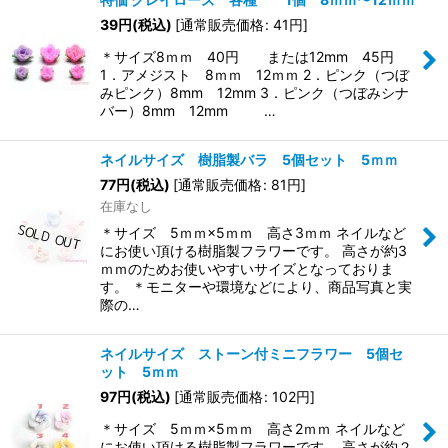
39
円
(税込)
[
通常販売価格
:
41
円
]
＊サイズ8ｍｍ 40円 または12mm 45円
1．アメジスト 8ｍｍ 12ｍｍ 2．ピンク（つぼ
みピンク）8mm 12mm 3．ピンク（つぼみシナ
バー）8mm 12mm …
ネイルサイズ 樹脂製バラ 5個セット 5ｍｍ
77
円
(税込)
[
通常販売価格
:
81
円
]
在庫なし
＊サイズ 5ｍｍ×5ｍｍ 高さ3ｍｍ ネイルなど
にお使い頂ける樹脂製フラワーです。 高さが約3
ｍｍのためお使いやすいサイズとなっておりま
す。 ＊モニターや環境などにより、商品写真と実
際の…
ネイルサイズ ストーン付ミニフラワー 5個セ
ット 5ｍｍ
97
円
(税込)
[
通常販売価格
:
102
円
]
＊サイズ 5ｍｍ×5ｍｍ 高さ2ｍｍ ネイルなど
にお使い頂ける樹脂製フラワーです。 高さが約２