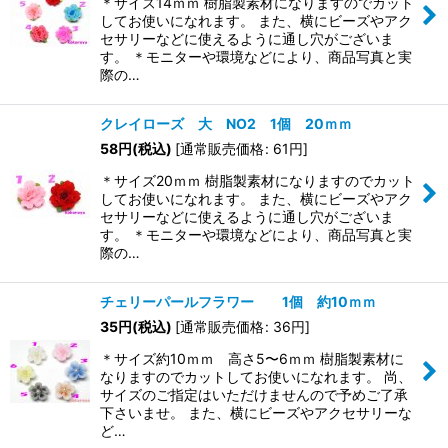
＊サイズ14ｍｍ 樹脂製素材になりますのでカット
してお使いになれます。 また、横にビーズやアク
セサリーなどに使えるように通し穴がございま
す。 ＊モニターや環境などにより、商品写真と実
際の…
クレイローズ 大 NO2 1個 20ｍｍ
58
円
(税込)
[
通常販売価格
:
61
円
]
＊サイズ20ｍｍ 樹脂製素材になりますのでカット
してお使いになれます。 また、横にビーズやアク
セサリーなどに使えるように通し穴がございま
す。 ＊モニターや環境などにより、商品写真と実
際の…
チェリーパールフラワー 1個 約10ｍｍ
35
円
(税込)
[
通常販売価格
:
36
円
]
＊サイズ約10ｍｍ 高さ5〜6ｍｍ 樹脂製素材に
なりますのでカットしてお使いになれます。 尚、
サイズのご指定はいただけませんので予めご了承
下さいませ。 また、横にビーズやアクセサリーな
ど…