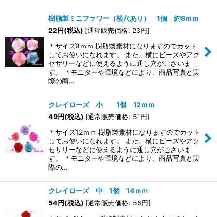
樹脂製ミニフラワー（横穴あり） 1個 約8ｍｍ
22
円
(税込)
[
通常販売価格
:
23
円
]
＊サイズ8ｍｍ 樹脂製素材になりますのでカット
してお使いになれます。 また、横にビーズやアク
セサリーなどに使えるように通し穴がございま
す。 ＊モニターや環境などにより、商品写真と実
際の商…
クレイローズ 小 1個 12ｍｍ
49
円
(税込)
[
通常販売価格
:
51
円
]
＊サイズ12ｍｍ 樹脂製素材になりますのでカット
してお使いになれます。 また、横にビーズやアク
セサリーなどに使えるように通し穴がございま
す。 ＊モニターや環境などにより、商品写真と実
際の…
クレイローズ 中 1個 14ｍｍ
54
円
(税込)
[
通常販売価格
:
56
円
]