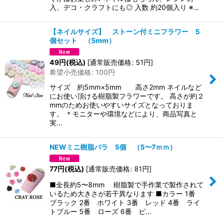
入、デコ・クラフトにも◎ 入数 約20個入り ※…
【ネイルサイズ】 ストーン付ミニフラワー 5
個セット （5mm）
49
円
(税込)
[
通常販売価格
:
51
円
]
希望小売価格
:
100
円
サイズ 約5mm×5mm 高さ2mm ネイルなど
にお使い頂ける樹脂製フラワーです。 高さが約２
mmのためお使いやすいサイズとなっておりま
す。 ＊モニターや環境などにより、商品写真と
実…
NEWミニ樹脂バラ 5個 （5〜7ｍｍ）
77
円
(税込)
[
通常販売価格
:
81
円
]
■全長約5〜8mm 樹脂製で手作業で製作されて
いるため大きさが若干異なります ■カラー 1番
ブラック 2番 ホワイト 3番 レッド 4番 ライ
トブルー 5番 ローズ 6番 ピ…