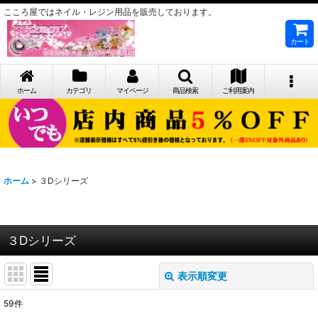
こころ屋ではネイル・レジン用品を販売しております。
カート
ホーム
カテゴリ
マイページ
商品検索
ご利用案内
ホーム
>
３Dシリーズ
３Dシリーズ
表示順変更
閉じる
59
件
サブカテゴリ
: