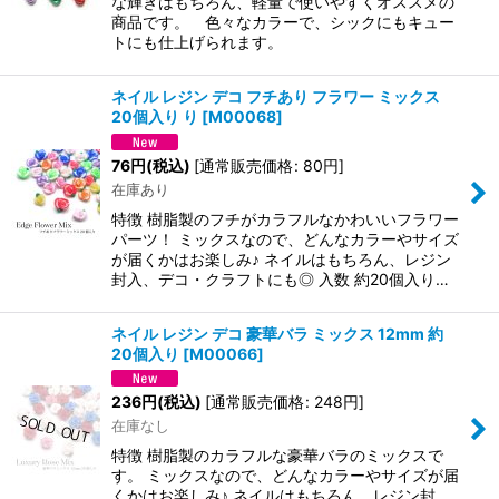
な輝きはもちろん、軽量で使いやすくオススメの
商品です。 色々なカラーで、シックにもキュー
トにも仕上げられます。
ネイル レジン デコ フチあり フラワー ミックス
20個入り り
[
M00068
]
76
円
(税込)
[
通常販売価格
:
80
円
]
在庫あり
特徴 樹脂製のフチがカラフルなかわいいフラワー
パーツ！ ミックスなので、どんなカラーやサイズ
が届くかはお楽しみ♪ ネイルはもちろん、レジン
封入、デコ・クラフトにも◎ 入数 約20個入り…
ネイル レジン デコ 豪華バラ ミックス 12mm 約
20個入り
[
M00066
]
236
円
(税込)
[
通常販売価格
:
248
円
]
在庫なし
特徴 樹脂製のカラフルな豪華バラのミックスで
す。 ミックスなので、どんなカラーやサイズが届
くかはお楽しみ♪ ネイルはもちろん、レジン封