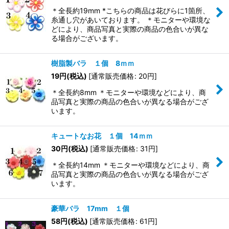
＊全長約19mm *こちらの商品は花びらに1箇所、
糸通し穴があいております。 ＊モニターや環境な
どにより、商品写真と実際の商品の色合いが異な
る場合がございます。
樹脂製バラ １個 8ｍｍ
19
円
(税込)
[
通常販売価格
:
20
円
]
＊全長約8mm ＊モニターや環境などにより、商
品写真と実際の商品の色合いが異なる場合がござ
います。
キュートなお花 １個 14ｍｍ
30
円
(税込)
[
通常販売価格
:
31
円
]
＊全長約14mm ＊モニターや環境などにより、商
品写真と実際の商品の色合いが異なる場合がござ
います。
豪華バラ 17mm １個
58
円
(税込)
[
通常販売価格
:
61
円
]