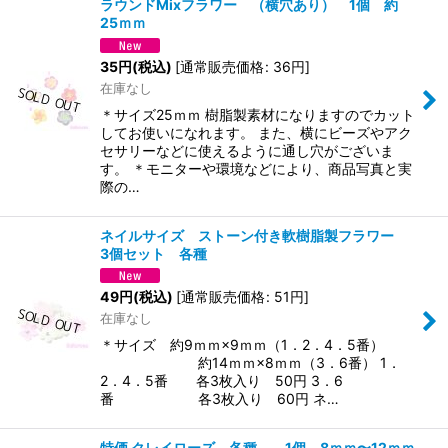
ラウンドMixフラワー （横穴あり） 1個 約
25ｍｍ
35
円
(税込)
[
通常販売価格
:
36
円
]
在庫なし
＊サイズ25ｍｍ 樹脂製素材になりますのでカット
してお使いになれます。 また、横にビーズやアク
セサリーなどに使えるように通し穴がございま
す。 ＊モニターや環境などにより、商品写真と実
際の…
ネイルサイズ ストーン付き軟樹脂製フラワー
3個セット 各種
49
円
(税込)
[
通常販売価格
:
51
円
]
在庫なし
＊サイズ 約9ｍｍ×9ｍｍ（1．2．4．5番）
約14ｍｍ×8ｍｍ（3．6番） 1．
2．4．5番 各3枚入り 50円 3．6
番 各3枚入り 60円 ネ…
特価 クレイローズ 各種 1個 8ｍｍ〜12ｍｍ