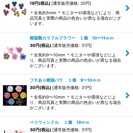
19
円
(税込)
[
通常販売価格
:
20
円
]
＊全長約5mm ＊モニターや環境などにより、商
品写真と実際の商品の色合いが異なる場合がござ
います。
樹脂製カラフルフラワー １個 10〜11ｍｍ
30
円
(税込)
[
通常販売価格
:
31
円
]
＊全長約9〜10mm ＊モニターや環境などによ
り、商品写真と実際の商品の色合いが異なる場合
がございます。
フチあり樹脂バラ １個 9〜10ｍｍ
30
円
(税込)
[
通常販売価格
:
31
円
]
＊全長約9〜10mm ＊モニターや環境などによ
り、商品写真と実際の商品の色合いが異なる場合
がございます。
ペリウィンクル １個 19ｍｍ
30
円
(税込)
[
通常販売価格
:
31
円
]