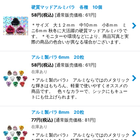
硬質マッドアルミバラ 各種 10個
58
円
(税込)
[
通常販売価格
:
61
円
]
表示数
:
＊サイズ 大１２ｍｍ 中10ｍｍ 小8ｍｍ ミ
ニ6ｍｍ 秋冬に大活躍の硬質マッドアルミバラで
並び順
:
す。 ＊モニターや環境などにより、商品写真と実
際の商品の色合いが異なる場合がございます。
絞り込む
アルミ製バラ 6mm 20粒
58
円
(税込)
[
通常販売価格
:
61
円
]
在庫あり
＊アルミ製のバラ♪ アルミならではのメタリック
な輝きはもちろん、軽量で使いやすくオススメの
商品です。 色々なカラーで、シックにもキュー
トにも仕上げられます。
アルミ製バラ 8mm 20粒
77
円
(税込)
[
通常販売価格
:
81
円
]
在庫あり
＊アルミ製のバラ♪ アルミならではのメタリック