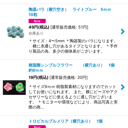
陶器バラ（横穴空き） ライトブルー 5ｍｍ
10粒
49
円
(税込)
[
通常販売価格
:
51
円
]
在庫あり
＊サイズ：4〜5mm ＊陶器製のバラになります。
横に糸通し穴があるタイプとなります。 ＊手作
り製品の為、多少の個体差がございます。
樹脂製シンプルフラワー （横穴あり） 1個
約9ｍｍ
19
円
(税込)
[
通常販売価格
:
20
円
]
＊サイズ9ｍｍ 樹脂製素材になりますのでカット
してお使いになれます。 また、横にビーズやアク
セサリーなどに使えるように通し穴がございま
す。 ＊モニターや環境などにより、商品写真と実
際の商…
トロピカルプルメリア（横穴あり） 1個