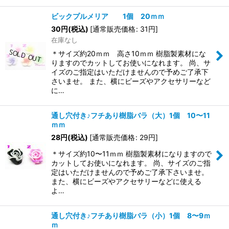
ビックプルメリア 1個 20ｍｍ
30
円
(税込)
[
通常販売価格
:
31
円
]
在庫なし
＊サイズ約20ｍｍ 高さ10ｍｍ 樹脂製素材にな
りますのでカットしてお使いになれます。 尚、サ
イズのご指定はいただけませんので予めご了承下
さいませ。 また、横にビーズやアクセサリーなど
に…
通し穴付き♪フチあり樹脂バラ（大）1個 10〜11
ｍｍ
28
円
(税込)
[
通常販売価格
:
29
円
]
＊サイズ約10〜11ｍｍ 樹脂製素材になりますので
カットしてお使いになれます。 尚、サイズのご指
定はいただけませんので予めご了承下さいませ。
また、横にビーズやアクセサリーなどに使える
よ…
通し穴付き♪フチあり樹脂バラ（小）1個 8〜9ｍ
ｍ