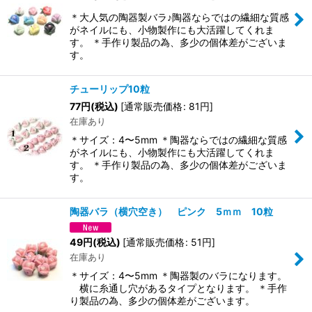
＊大人気の陶器製バラ♪陶器ならではの繊細な質感
がネイルにも、小物製作にも大活躍してくれま
す。 ＊手作り製品の為、多少の個体差がございま
す。
チューリップ10粒
77
円
(税込)
[
通常販売価格
:
81
円
]
在庫あり
＊サイズ：4〜5mm ＊陶器ならではの繊細な質感
がネイルにも、小物製作にも大活躍してくれま
す。 ＊手作り製品の為、多少の個体差がございま
す。
陶器バラ（横穴空き） ピンク 5ｍｍ 10粒
49
円
(税込)
[
通常販売価格
:
51
円
]
在庫あり
＊サイズ：4〜5mm ＊陶器製のバラになります。
横に糸通し穴があるタイプとなります。 ＊手作
り製品の為、多少の個体差がございます。