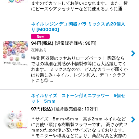
ますのでカットしてお使いになれます。 また、横
にビーズやアクセサリーなどに使えるように通…
ネイル レジン デコ 陶器 バラ ミックス 約20個入
り
[
M00080
]
94
円
(税込)
[
通常販売価格
:
98
円
]
在庫あり
特徴 陶器製のツヤありローズパーツ！ 陶器なら
ではの繊細な質感が小物製作等にも大活躍してく
れます。 ミックスなので、どんなカラーが届くか
はお楽しみ♪ ネイル、レジン封入、デコ・クラフ
トにも◎ …
ネイルサイズ ストーン付ミニフラワー 5個セ
ット 5ｍｍ
97
円
(税込)
[
通常販売価格
:
102
円
]
＊サイズ 5ｍｍ×5ｍｍ 高さ2ｍｍ ネイルなど
にお使い頂ける樹脂製フラワーです。 高さが約２
ｍｍのためお使い安いサイズとなっております。
＊モニターや環境などにより、商品写真と実際の