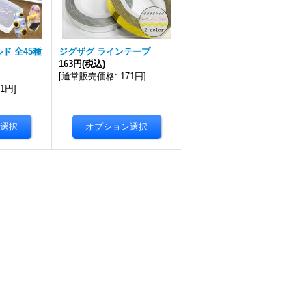
ド 全45種
ジグザグ ラインテープ
163円
(税込)
[
通常販売価格
:
171円
]
51円
]