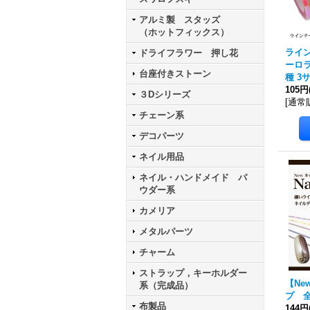
アルミ製 スタッズ
（ホットフィックス）
ライ
ドライフラワー 押し花
ーロラ
台座付きストーン
種 3
105円
３Dシリーズ
[
通常
チェーン系
デコパーツ
ネイル用品
ネイル・ハンドメイド パ
ウダー系
カメリア
メタルパーツ
チャーム
ストラップ，キーホルダー
【Ne
系（完成品）
プ 全
布製品
144円