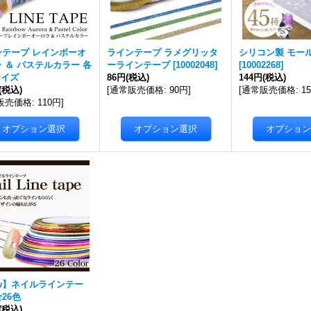
ンテープ レインボーオ
ラインテープ ラメグリッタ
シリコン製 モール
 ＆ パステルカラー 各
ーラインテープ
[
10002048
]
[
10002268
]
サイズ
86円
(税込)
144円
(税込)
(税込)
[
通常販売価格
:
90円
]
[
通常販売価格
:
1
販売価格
:
110円
]
w】ネイルラインテー
26色
(税込)