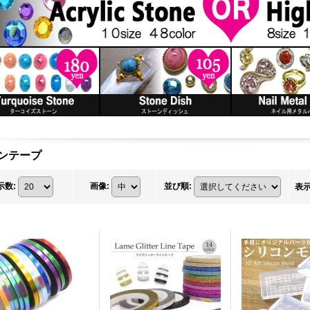
ンテープ
示数
:
画像
:
並び順
:
表