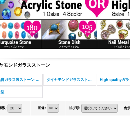
ヤモンドガラスストーン
高品質ガラス製ストーン (全商品)
ダイヤモンドガラスストーン
殊型
示数
:
画像
:
並び順
:
表