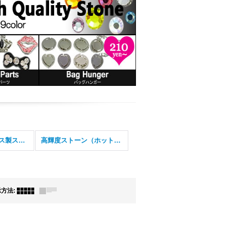
High qualityガラス製ストーン
高輝度ストーン（ホットフィックス）
示方法
: