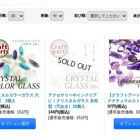
示数
:
画像
:
並び順
:
表
スタルカラーガラス 六
アクセサリーやインテリア
【クラフトアート
型 3個入
に！クリスタルガラス 氷柱
クナチュラルスト
(税込)
型（穴あき）10個入
97円
(税込)
販売価格
:
151円
]
144円
(税込)
[
通常販売価格
:
1
[
通常販売価格
:
151円
]