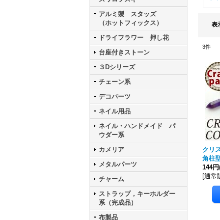
アルミ製 スタッズ
（ホットフィックス）
表
ドライフラワー 押し花
3
件
台座付きストーン
３Dシリーズ
チェーン系
デコパーツ
ネイル用品
ネイル・ハンドメイド パ
ウダー系
カメリア
クリ
角柱
メタルパーツ
144円
[
通常
チャーム
ストラップ，キーホルダー
系（完成品）
布製品