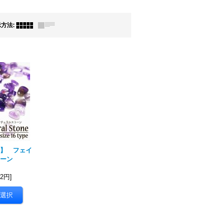
示方法
:
】 フェイ
ーン
02円
]