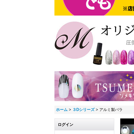
ホーム
>
３Dシリーズ
>
アルミ製バラ
ログイン