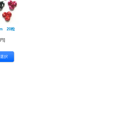
m 20粒
1円
]