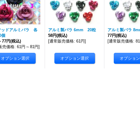
マッドアルミバラ 各
アルミ製バラ 6mm 20粒
アルミ製バラ 8m
0個
58円
(税込)
77円
(税込)
～
77円
(税込)
[
通常販売価格
:
61円
]
[
通常販売価格
:
8
販売価格
:
61円
～
81円
]