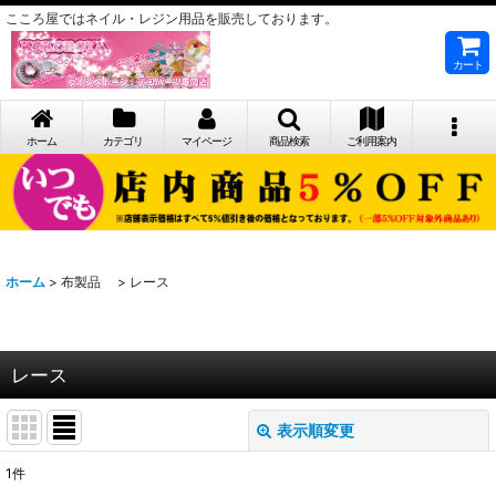
こころ屋ではネイル・レジン用品を販売しております。
カート
ホーム
カテゴリ
マイページ
商品検索
ご利用案内
ホーム
>
布製品
>
レース
レース
表示順変更
閉じる
1
件
表示数
: