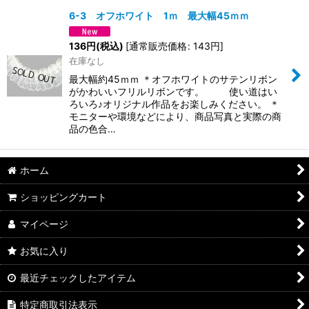
6-3 オフホワイト 1ｍ 最大幅45ｍｍ
並び順
:
136
円
(税込)
[
通常販売価格
:
143
円
]
在庫なし
絞り込む
最大幅約45ｍｍ ＊オフホワイトのサテンリボン
がかわいいフリルリボンです。 使い道はい
ろいろ♪オリジナル作品をお楽しみください。 ＊
モニターや環境などにより、商品写真と実際の商
品の色合…
ホーム
ショッピングカート
マイページ
お気に入り
最近チェックしたアイテム
特定商取引法表示