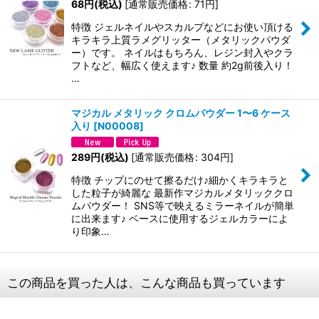
68
円
(税込)
[
通常販売価格
:
71
円
]
特徴 ジェルネイルやスカルプなどにお使い頂ける
キラキラ上質ラメグリッター（メタリックパウダ
ー）です。 ネイルはもちろん、レジン封入やクラ
フトなど、幅広く使えます♪ 数量 約2g前後入り！
…
マジカル メタリック クロムパウダー 1〜6 ケース
入り
[
N00008
]
289
円
(税込)
[
通常販売価格
:
304
円
]
特徴 チップにのせて擦るだけ♪細かくキラキラと
した粒子が綺麗な 最新作マジカルメタリッククロ
ムパウダー！ SNS等で映えるミラーネイルが簡単
に出来ます♪ ベースに使用するジェルカラーによ
り印象…
この商品を買った人は、こんな商品も買っています