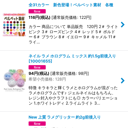
全31カラー 新色登場！ベルベット素材 各種
116
円
(税込)
[
通常販売価格
:
122
円
]
カラー 商品について 単品販売 120円 2＃ ライト
ピンク 3＃ ローズピンク 4＃ レッド 5＃ ボルド
ー 6＃ ブラウン 8＃ イエロー 9＃ キャメル 11＃
ライ…
ネイル ラメ ホログラム ミックス 約1.5g前後入り
[
10001655
]
94
円
(税込)
[
通常販売価格
:
98
円
]
希望小売価格
:
128
円
特徴 キラキラと輝くラメとホログラムが混ざった
ラメホログラムです♪ ジェルネイルはもちろん、
レジン封入やクラフトにも◎ カラーバリエーショ
ン 1.ホワイトレディ 2.ライムライト 3…
New 上質 ラメグリッター 約2g前後入り