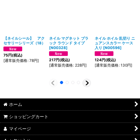
【ネイルシール】 アク
ネイル マグネット ブラ
ネイル ホイル 乱切り ニ
セサリーシリーズ（18）
ック ラウンド タイプ
ュアンスカラー ケース
[
N00328
]
入り
[
N00596
]
75
円
(税込)
217
円
(税込)
124
円
(税込)
[
通常販売価格
:
78
円
]
[
通常販売価格
:
228
円
]
[
通常販売価格
:
130
円
]
ホーム
ショッピングカート
マイページ