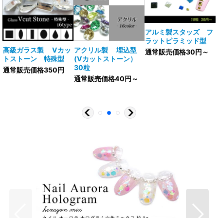
アルミ製スタッズ フ
ラットピラミッド型
V
高級ガラス製 Vカッ
アクリル製 埋込型
通常販売価格30円～
トストーン 特殊型
(Vカットストーン）
30粒
通常販売価格350円
通常販売価格40円～