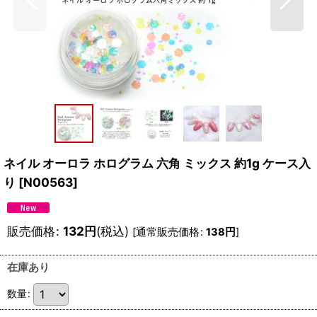
ネイル オーロラ ホログラム 六角 ミックス 約1g ケース入
り
[
N00563
]
販売価格
:
132
円
(税込)
[
通常販売価格
:
138
円
]
在庫あり
数量
: