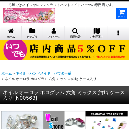
こころ屋ではネイルやレジンクラフトハンドメイドパーツの専門店です。
カート
ホーム
カテゴリ
マイページ
商品検索
ご利用案内
ホーム
>
ネイル・ハンドメイド パウダー系
>
ネイル オーロラ ホログラム 六角 ミックス 約1g ケース入り
ネイル オーロラ ホログラム 六角 ミックス 約1g ケース
入り
[
N00563
]