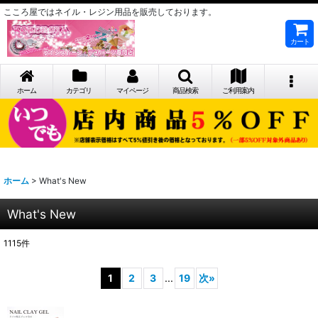
こころ屋ではネイル・レジン用品を販売しております。
カート
ホーム
カテゴリ
マイページ
商品検索
ご利用案内
ホーム
>
What's New
What's New
1115
件
1
2
3
...
19
次
»