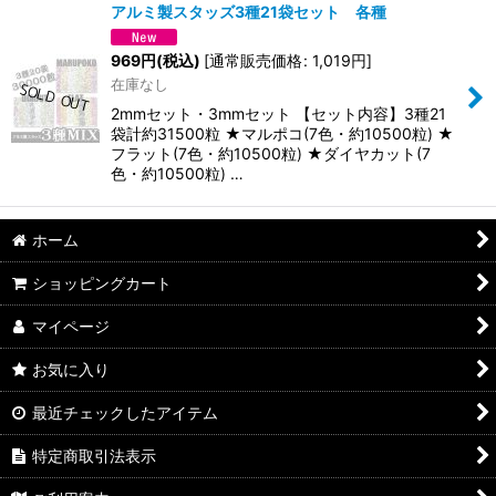
アルミ製スタッズ3種21袋セット 各種
969
円
(税込)
[
通常販売価格
:
1,019
円
]
在庫なし
2mmセット・3mmセット 【セット内容】3種21
袋計約31500粒 ★マルポコ(7色・約10500粒) ★
フラット(7色・約10500粒) ★ダイヤカット(7
色・約10500粒) …
ホーム
ショッピングカート
マイページ
お気に入り
最近チェックしたアイテム
特定商取引法表示