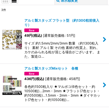
表示順変更
閉じる
3
件
表示数
:
アルミ製スタッズ フラット型 （約1300粒前後入
り）
並び順
:
49
円
(税込)
[
通常販売価格
:
51
円
]
絞り込む
サイズ 約1.5mm/2mm/3mm 数量 （約1300粒入
り） 素材 アルミ製 その他 素材の性質上、割れ、
カケのみられる粒が混じる場合がございます。 ま
た、製造ロ…
アルミ製スタッズMixセット 各種
436
円
(税込)
[
通常販売価格
:
458
円
]
各色約1500粒入り ★マルポコ(6色セット・約
10500粒)…2mm・3mm ★フラット(7色セット・
約10500粒)…1.5mm・2mm・3mm ★ダイヤカッ
ト(7色セット・約10500粒)…