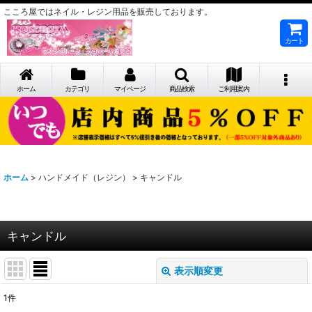
こころ屋ではネイル・レジン用品を販売しております。
カート
ホーム
カテゴリ
マイページ
商品検索
ご利用案内
ホーム
>
ハンドメイド（レジン）
>
キャンドル
キャンドル
表示順変更
閉じる
1
件
表示数
: