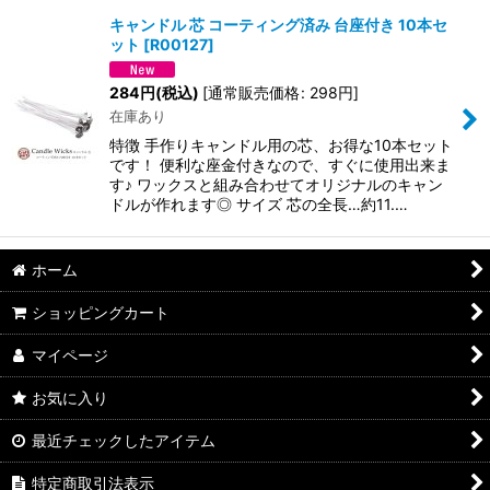
キャンドル 芯 コーティング済み 台座付き 10本セ
ット
[
R00127
]
並び順
:
284
円
(税込)
[
通常販売価格
:
298
円
]
在庫あり
絞り込む
特徴 手作りキャンドル用の芯、お得な10本セット
です！ 便利な座金付きなので、すぐに使用出来ま
す♪ ワックスと組み合わせてオリジナルのキャン
ドルが作れます◎ サイズ 芯の全長…約11.…
ホーム
ショッピングカート
マイページ
お気に入り
最近チェックしたアイテム
特定商取引法表示