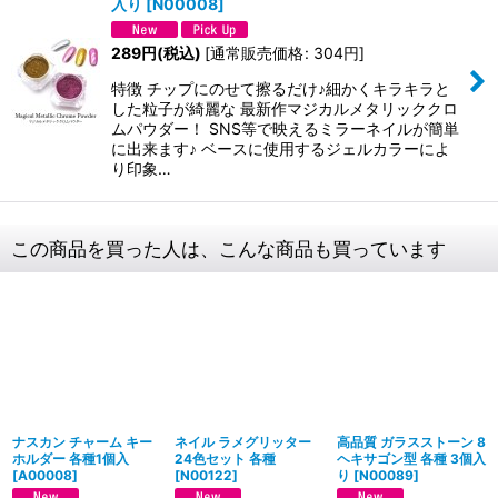
入り
[
N00008
]
289
円
(税込)
[
通常販売価格
:
304
円
]
特徴 チップにのせて擦るだけ♪細かくキラキラと
した粒子が綺麗な 最新作マジカルメタリッククロ
ムパウダー！ SNS等で映えるミラーネイルが簡単
に出来ます♪ ベースに使用するジェルカラーによ
り印象…
この商品を買った人は、こんな商品も買っています
ナスカン チャーム キー
ネイル ラメグリッター
高品質 ガラスストーン 8
ホルダー 各種1個入
24色セット 各種
ヘキサゴン型 各種 3個入
[
A00008
]
[
N00122
]
り
[
N00089
]