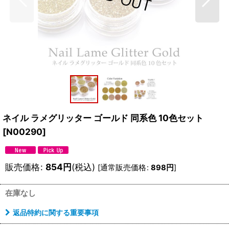
ネイル ラメグリッター ゴールド 同系色 10色セット
[
N00290
]
販売価格
:
854
円
(税込)
[
通常販売価格
:
898
円
]
在庫なし
返品特約に関する重要事項