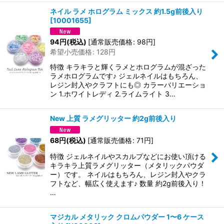
ネイル ラメ ホログラム ミックス 約1.5g前後入り
[
10001655
]
94
円
(税込)
[
通常販売価格
:
98
円
]
希望小売価格
:
128
円
特徴 キラキラと輝くラメとホログラムが混ざった
ラメホログラムです♪ ジェルネイルはもちろん、
レジン封入やクラフトにも◎ カラーバリエーショ
ン 1.ホワイトレディ 2.ライムライト 3…
New 上質 ラメグリッター 約2g前後入り
68
円
(税込)
[
通常販売価格
:
71
円
]
特徴 ジェルネイルやスカルプなどにお使い頂ける
キラキラ上質ラメグリッター（メタリックパウダ
ー）です。 ネイルはもちろん、レジン封入やクラ
フトなど、幅広く使えます♪ 数量 約2g前後入り！
…
マジカル メタリック クロムパウダー 1〜6 ケース