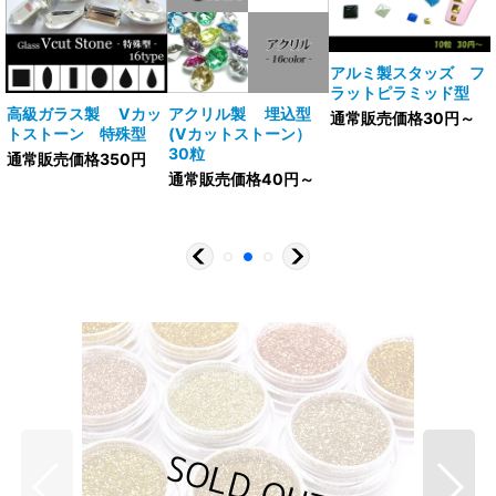
アルミ製スタッズ フ
ラットピラミッド型
V
高級ガラス製 Vカッ
アクリル製 埋込型
通常販売価格30円～
トストーン 特殊型
(Vカットストーン）
30粒
通常販売価格350円
通常販売価格40円～