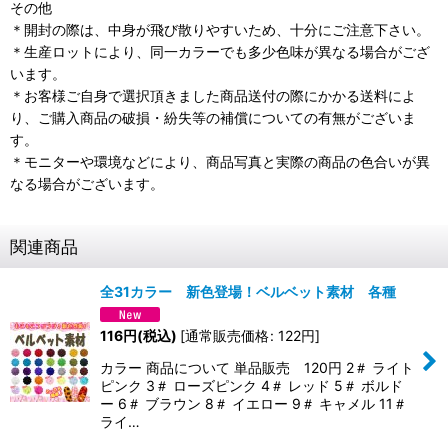
その他
＊開封の際は、中身が飛び散りやすいため、十分にご注意下さい。
＊生産ロットにより、同一カラーでも多少色味が異なる場合がござ
います。
＊お客様ご自身で選択頂きました商品送付の際にかかる送料によ
り、ご購入商品の破損・紛失等の補償についての有無がございま
す。
＊モニターや環境などにより、商品写真と実際の商品の色合いが異
なる場合がございます。
関連商品
全31カラー 新色登場！ベルベット素材 各種
116
円
(税込)
[
通常販売価格
:
122
円
]
カラー 商品について 単品販売 120円 2＃ ライト
ピンク 3＃ ローズピンク 4＃ レッド 5＃ ボルド
ー 6＃ ブラウン 8＃ イエロー 9＃ キャメル 11＃
ライ…