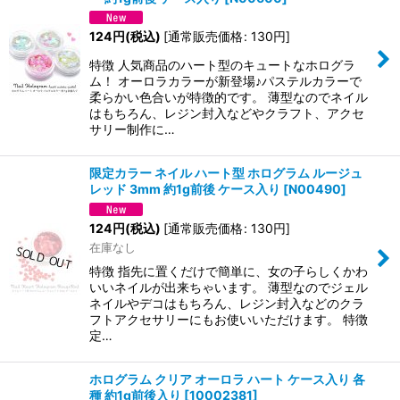
124
円
(税込)
[
通常販売価格
:
130
円
]
特徴 人気商品のハート型のキュートなホログラ
ム！ オーロラカラーが新登場♪パステルカラーで
柔らかい色合いが特徴的です。 薄型なのでネイル
はもちろん、レジン封入などやクラフト、アクセ
サリー制作に…
限定カラー ネイル ハート型 ホログラム ルージュ
レッド 3mm 約1g前後 ケース入り
[
N00490
]
124
円
(税込)
[
通常販売価格
:
130
円
]
在庫なし
特徴 指先に置くだけで簡単に、女の子らしくかわ
いいネイルが出来ちゃいます。 薄型なのでジェル
ネイルやデコはもちろん、レジン封入などのクラ
フトアクセサリーにもお使いいただけます。 特徴
定…
ホログラム クリア オーロラ ハート ケース入り 各
種 約1g前後入り
[
10002381
]