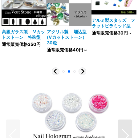
アルミ製スタッズ フ
ラットピラミッド型
V
高級ガラス製 Vカッ
アクリル製 埋込型
通常販売価格30円～
トストーン 特殊型
(Vカットストーン）
30粒
通常販売価格350円
通常販売価格40円～