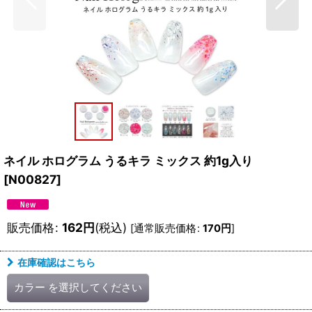
ネイル ホログラム うるキラ ミックス 約1g入り
[
N00827
]
販売価格
:
162
円
(税込)
[
通常販売価格
:
170
円
]
在庫確認はこちら
カラー
を選択してください