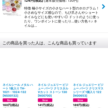
124
円
(税込)
[
通常販売価格
:
130
円
]
特徴 極小サイズの小さなハート型のホログラム！
小さめなサイズ感なので、ちび爪さんやショート
ネイルなどにも使いやすい◎ ドットのように使っ
たり、ワンポイントに使ったり…使い方色々♪ ネ
イルは…
この商品を買った人は、こんな商品も買っています
ネイルシール メタル ハ
ネイル ジュエリー ビジ
ネイル ジュエリー ビジ
ート 1枚入り TH-
ュー パーツ クリスタル
ュー パーツ クリスマス
1021・1024-132
Vカット ストーン 130
シリーズ 1個入り 122
[
NS00132
]
[
N00700
]
[
N00653
]
160
円
(税込)
141
円
(税込)
189
円
(税込)