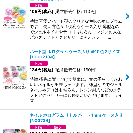
105
円
(税込)
[
通常販売価格
:
110
円
]
特徴 可愛いハート型のクリアな色味のホログラム
です。 使い方色々！便利なケース入り 薄型なの
でジェルネイルやデコはもちろん、レジン封入な
どのクラフトアクセサリーにも♪ カラー 1.…
ハート型 ホログラム ケース入り 全10色 2サイズ
[
10002104
]
124
円
(税込)
[
通常販売価格
:
130
円
]
特徴 指先に置くだけで簡単に、女の子らしくかわ
いいネイルが出来ちゃいます。 薄型なのでジェル
ネイルやデコはもちろん、レジン封入などのクラ
フトアクセサリーにもお使いいただけます。 サイ
ズ …
ネイル ホログラム リトル ハート 1mm ケース入り
[
N00724
]