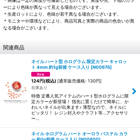
＊画像は一定の角度から撮影したものです。角度や光、下地のカラ
ーにより色味が異なって見える場合がございます。
＊生産ロットにより、色味が若干異なる場合がございます。
＊モニターや環境などにより、商品写真と実際の商品の色合いが異
なる場合がございます。
関連商品
ネイル ハート型 ホログラム 限定カラー キャロッ
ト 4mm 約1g前後 ケース入り
[
N00676
]
124
円
(税込)
[
通常販売価格
:
130
円
]
在庫あり
特徴 定番人気アイテムのハート型ホログラムに限
定カラーが新登場！ 指先に置くだけで簡単に、か
わいいネイルが出来ます♪ 薄型なので、ネイルに
ピッタリ！ レジン封入やクラフト等…アクセサリ
ー…
ネイル ホログラム ハート オーロラ パステル カラ
ー 約1g前後 ケース入り
[
N00600
]