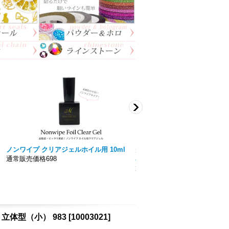
ネイル ガラス ストーン ハート Vカットス
トーン 5個入り 36
通常価格151円
ート立体型（小） 983
[
10003021
]