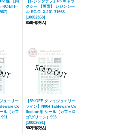
2 蝶 【両
【レジンクラブ】R3 ギャラ
RC-BTF-
クシー 【両面】 レジンシー
567
]
ル RC-GLX-101 31668
[
10002568
]
858円
(税込)
イジュエリー
【5%OFF クレイジュエリー
leware Co
ライン】N004 Tableware Co
薄シール（カフ
llection用 シール（カフェロ
991
ゴ/グリーン）993
[
10002691
]
502円
(税込)