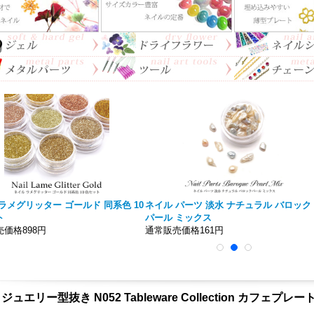
iiro】ノンワイプトップジェル 大
ネイル ボールチェーン 約30cm 切り売り
5ｍｌ 拭き取り不要！！
通常価格148円
価格777円〜
ュエリー型抜き N052 Tableware Collection カフェプレ