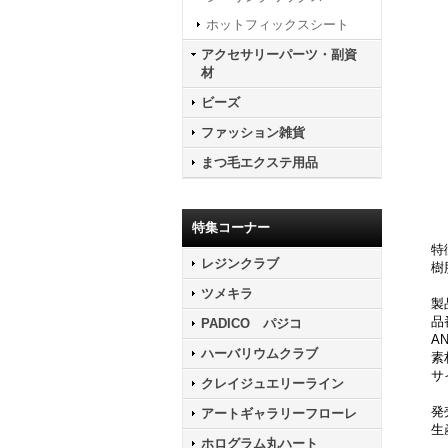
ホットフィックスシート
アクセサリーパーツ・副資
材
ビーズ
ファッション雑貨
まつ毛エクステ用品
特集コーナー
特
レジンクラブ
樹
ツメキラ
製
品
PADICO パジコ
AN
ハーバリウムクラブ
素
サ
クレイジュエリーライン
発
アートギャラリーフローレ
生
ホログラム丸ハート