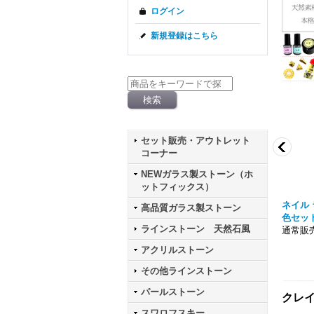
ログイン
新規登録はこちら
セット販売・アウトレット
コーナー
NEWガラス製ストーン（ホ
ットフィックス）
水 ナチュラル バロック
ノンワイプ クリアジェルホイル用 10ml
美色 M
高品質ガラス製ストーン
通常販売価格698
容量1
ラインストーン 天然石風
円
通常販売
アクリルストーン
その他ラインストーン
パールストーン
クレイジ
スワロフスキー