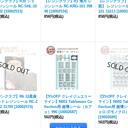
ンクラブ】R30 シェ
【レジンクラブ】R1 海月 レ
【レジンクラブ】R
ジンシール RC-SHL-10
ジンシール RC-KRG-101 398
面】 レジンシール 
82
[
10002533
]
48
[
10002534
]
101 31613
[
10002
(税込)
858円
(税込)
858円
(税込)
ンクラブ】R6 12星座
【5%OFF クレイジュエリー
【5%OFF クレ
ド レジンシール RC-Z
ライン】N001 Tableware Co
ライン】N002 Tab
2 31705
[
10002574
]
llection用 超薄シール（カフ
llection用 超
(税込)
ェ）990
[
10002687
]
ェロゴ/モノクロ）
502円
(税込)
[
10002689
]
502円
(税込)