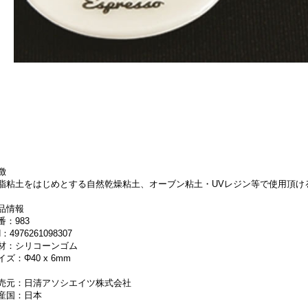
徴
脂粘土をはじめとする自然乾燥粘土、オーブン粘土・UVレジン等で使用頂け
品情報
番：983
：4976261098307
材：シリコーンゴム
イズ：Φ40 x 6mm
売元：日清アソシエイツ株式会社
産国：日本