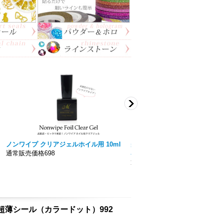
ノンワイプ クリアジェルホイル用 10ml
美色 Miiro】ノンワイプト
通常販売価格698
容量15ｍｌ 拭き取り不要！！
通常販売価格777円〜
on用 超薄シール（カラードット）992