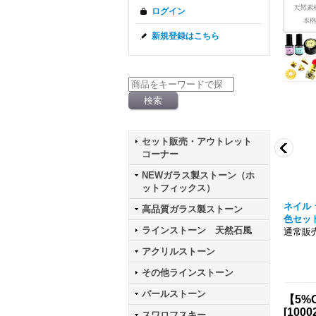
ログイン
新規登録はこちら
セット販売・アウトレット
コーナー
NEWガラス製ストーン（ホ
ットフィックス）
 パウダー シルバー ケー
ニュアンス メタリック クロムパウダー ケ
ネイル 
高品質ガラス製ストーン
ース入り
色セッ
ラインストーン 天然石風
通常販売価格303円
通常販売
アクリルストーン
その他ラインストーン
パールストーン
【5%
[
1000
スワロフスキー