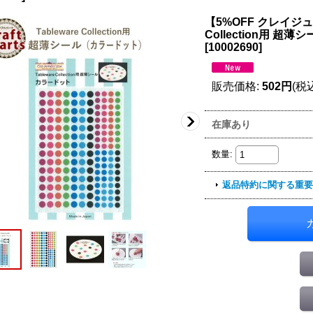
【5%OFF クレイジュエ
Collection用 超
[
10002690
]
販売価格
:
502円
(税
在庫あり
数量
:
返品特約に関する重要