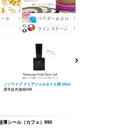
ノンワイプ クリアジェルホイル用 10ml
美色 Miiro】ノンワイプト
通常販売価格698
容量15ｍｌ 拭き取り不要！！
通常販売価格777円〜
n用 超薄シール（カフェ）990