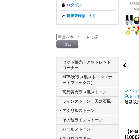
ログイン
新規登録はこちら
セット販売・アウトレット
コーナー
NEWガラス製ストーン（ホ
ットフィックス）
 パウダー シルバー ケー
ニュアンス メタリック クロムパウダー ケ
ネイル 
高品質ガラス製ストーン
ース入り
色セッ
ラインストーン 天然石風
通常販売価格303円
通常販売
アクリルストーン
その他ラインストーン
パールストーン
【5%O
[
1000
スワロフスキー