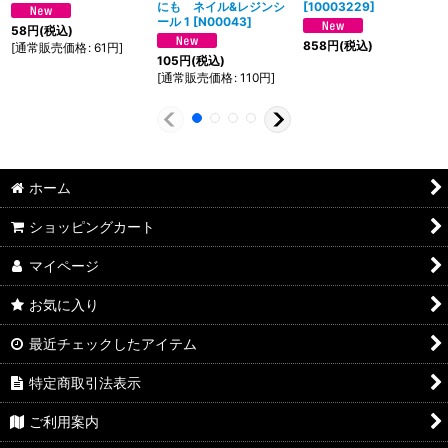
にも ネイル&レジンシ
[
10003229
]
ール 1
[
N00043
]
58
円
(税込)
858
円
(税込)
[
通常販売価格
:
61
円
]
105
円
(税込)
[
通常販売価格
:
110
円
]
ホーム
ショッピングカート
マイページ
お気に入り
最近チェックしたアイテム
特定商取引法表示
ご利用案内