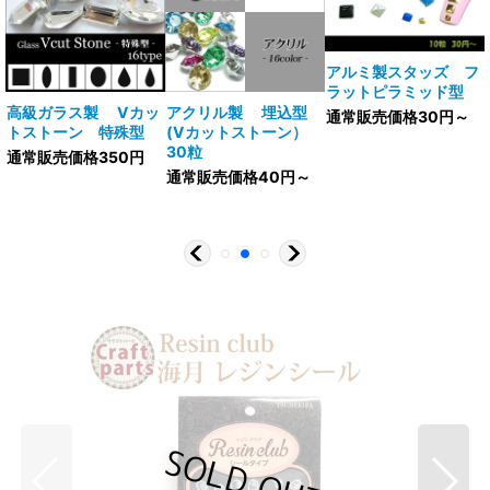
アルミ製スタッズ フ
ラットピラミッド型
V
高級ガラス製 Vカッ
アクリル製 埋込型
通常販売価格30円～
トストーン 特殊型
(Vカットストーン）
30粒
通常販売価格350円
通常販売価格40円～