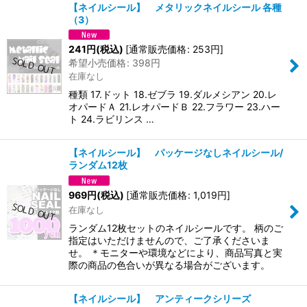
【ネイルシール】 メタリックネイルシール 各種
（3）
241
円
(税込)
[
通常販売価格
:
253
円
]
希望小売価格
:
398
円
在庫なし
種類 17.ドット 18.ゼブラ 19.ダルメシアン 20.レ
オパードＡ 21.レオパードＢ 22.フラワー 23.ハー
ト 24.ラビリンス …
【ネイルシール】 パッケージなしネイルシール/
ランダム12枚
969
円
(税込)
[
通常販売価格
:
1,019
円
]
在庫なし
ランダム12枚セットのネイルシールです。 柄のご
指定はいただけませんので、ご了承くださいま
せ。 ＊モニターや環境などにより、商品写真と実
際の商品の色合いが異なる場合がございます。
【ネイルシール】 アンティークシリーズ