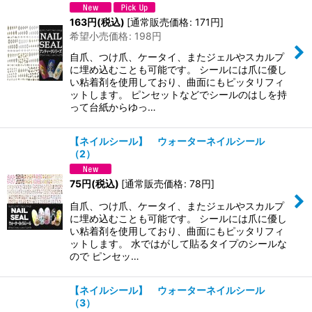
163
円
(税込)
[
通常販売価格
:
171
円
]
希望小売価格
:
198
円
自爪、つけ爪、ケータイ、またジェルやスカルプ
に埋め込むことも可能です。 シールには爪に優し
い粘着剤を使用しており、曲面にもピッタリフィ
ットします。 ピンセットなどでシールのはしを持
って台紙からゆっ…
【ネイルシール】 ウォーターネイルシール
（2）
75
円
(税込)
[
通常販売価格
:
78
円
]
自爪、つけ爪、ケータイ、またジェルやスカルプ
に埋め込むことも可能です。 シールには爪に優し
い粘着剤を使用しており、曲面にもピッタリフィ
ットします。 水ではがして貼るタイプのシールな
ので ピンセッ…
【ネイルシール】 ウォーターネイルシール
（3）