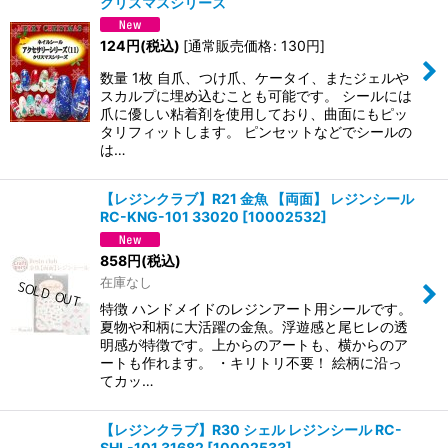
クリスマスシリーズ
124
円
(税込)
[
通常販売価格
:
130
円
]
数量 1枚 自爪、つけ爪、ケータイ、またジェルや
スカルプに埋め込むことも可能です。 シールには
爪に優しい粘着剤を使用しており、曲面にもピッ
タリフィットします。 ピンセットなどでシールの
は…
【レジンクラブ】R21 金魚 【両面】 レジンシール
RC-KNG-101 33020
[
10002532
]
858
円
(税込)
在庫なし
特徴 ハンドメイドのレジンアート用シールです。
夏物や和柄に大活躍の金魚。浮遊感と尾ヒレの透
明感が特徴です。上からのアートも、横からのア
ートも作れます。 ・キリトリ不要！ 絵柄に沿っ
てカッ…
【レジンクラブ】R30 シェル レジンシール RC-
SHL-101 31682
[
10002533
]