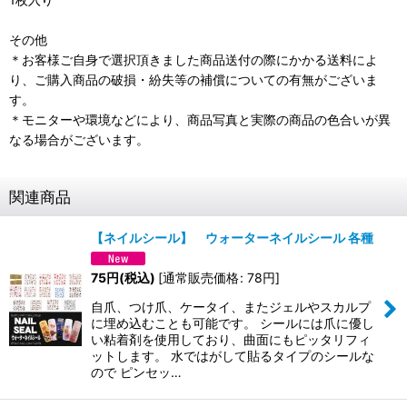
その他
＊お客様ご自身で選択頂きました商品送付の際にかかる送料によ
り、ご購入商品の破損・紛失等の補償についての有無がございま
す。
＊モニターや環境などにより、商品写真と実際の商品の色合いが異
なる場合がございます。
関連商品
【ネイルシール】 ウォーターネイルシール 各種
75
円
(税込)
[
通常販売価格
:
78
円
]
自爪、つけ爪、ケータイ、またジェルやスカルプ
に埋め込むことも可能です。 シールには爪に優し
い粘着剤を使用しており、曲面にもピッタリフィ
ットします。 水ではがして貼るタイプのシールな
ので ピンセッ…