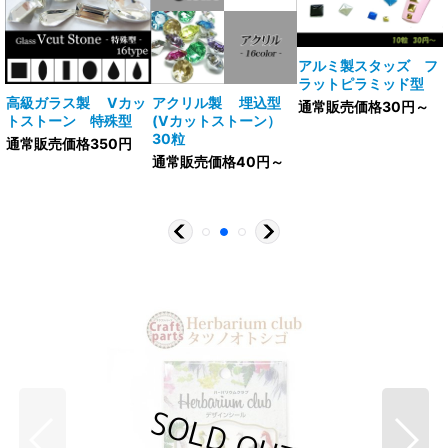
アルミ製スタッズ フ
ラットピラミッド型
V
高級ガラス製 Vカッ
アクリル製 埋込型
通常販売価格30円～
トストーン 特殊型
(Vカットストーン）
30粒
通常販売価格350円
通常販売価格40円～