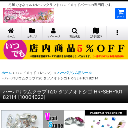
こころ屋ではネイルやレジンクラフトハンドメイドパーツの専門店です。
カート
ホーム
カテゴリ
マイページ
商品検索
ご利用案内
ホーム
>
ハンドメイド（レジン）
>
ハーバリウム用シール
>
ハーバリウムクラブ h20 タツノオトシゴ HR-SEH-101 82114
ハーバリウムクラブ h20 タツノオトシゴ HR-SEH-101
82114
[
10004023
]