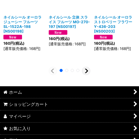
ネイルシール オーロラ
ネイルシール 立体 スラ
ネイルシール オーロラ
ジューシー フルーツ
イス フルーツ MO-270-
ストロベリー フラワー
SL-1522A-198
197
[
NS00197
]
Y-436-203
[
NS00198
]
[
NS00203
]
160
円
(税込)
160
円
(税込)
160
円
(税込)
[
通常販売価格
:
168
円
]
[
通常販売価格
:
168
円
]
[
通常販売価格
:
168
円
]
ホーム
ショッピングカート
マイページ
お気に入り