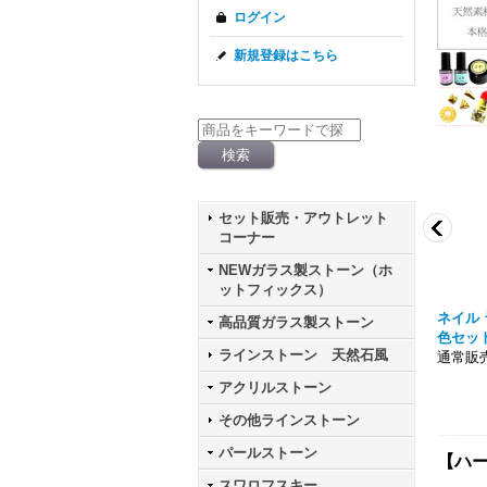
ログイン
新規登録はこちら
セット販売・アウトレット
コーナー
NEWガラス製ストーン（ホ
ットフィックス）
 パウダー シルバー ケー
ニュアンス メタリック クロムパウダー ケ
ネイル 
高品質ガラス製ストーン
ース入り
色セッ
ラインストーン 天然石風
通常販売価格303円
通常販売
アクリルストーン
その他ラインストーン
パールストーン
【ハー
スワロフスキー