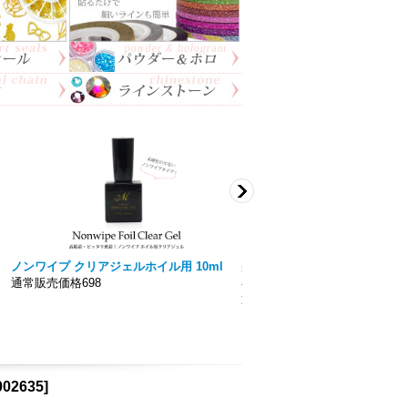
ノンワイプ クリアジェルホイル用 10ml
美色 Miiro】ノンワイプト
通常販売価格698
容量15ｍｌ 拭き取り不要！！
通常販売価格777円〜
002635
]