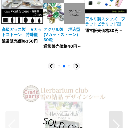
アルミ製スタッズ フ
ラットピラミッド型
V
高級ガラス製 Vカッ
アクリル製 埋込型
通常販売価格30円～
トストーン 特殊型
(Vカットストーン）
30粒
通常販売価格350円
通常販売価格40円～