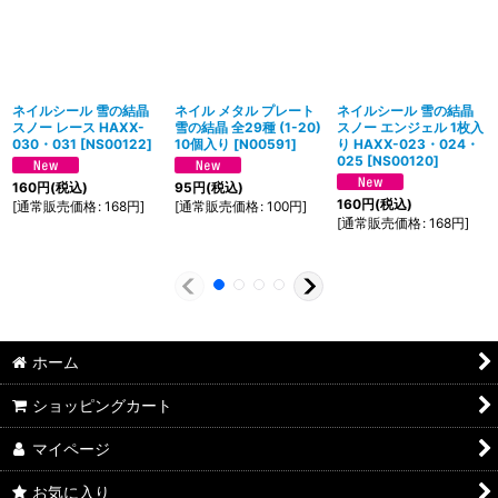
ネイルシール 雪の結晶
ネイル メタル プレート
ネイルシール 雪の結晶
スノー レース HAXX-
雪の結晶 全29種 (1-20)
スノー エンジェル 1枚入
030・031
[
NS00122
]
10個入り
[
N00591
]
り HAXX-023・024・
025
[
NS00120
]
160
円
(税込)
95
円
(税込)
160
円
(税込)
[
通常販売価格
:
168
円
]
[
通常販売価格
:
100
円
]
[
通常販売価格
:
168
円
]
ホーム
ショッピングカート
マイページ
お気に入り