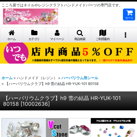
こころ屋ではネイルやレジンクラフトハンドメイドパーツの専門店です。
カート
ホーム
カテゴリ
マイページ
商品検索
ご利用案内
ホーム
>
ハンドメイド（レジン）
>
ハーバリウム用シール
>
【ハーバリウムクラブ】h9 雪の結晶 HR-YUK-101 80158
【ハーバリウムクラブ】h9 雪の結晶 HR-YUK-101
80158
[
10002636
]