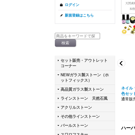
ログイン
新規登録はこちら
セット販売・アウトレット
コーナー
NEWガラス製ストーン（ホ
ットフィックス）
 パウダー シルバー ケー
ニュアンス メタリック クロムパウダー ケ
ネイル 
高品質ガラス製ストーン
ース入り
色セッ
ラインストーン 天然石風
通常販売価格303円
通常販売
アクリルストーン
その他ラインストーン
パールストーン
ハーバリ
スワロフスキー