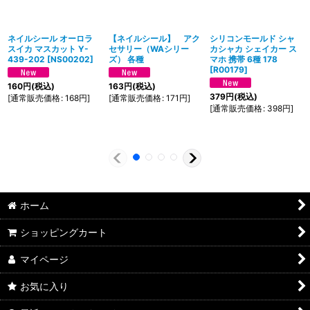
ネイルシール オーロラ
【ネイルシール】 アク
シリコンモールド シャ
スイカ マスカット Y-
セサリー（WAシリー
カシャカ シェイカー ス
439-202
[
NS00202
]
ズ） 各種
マホ 携帯 6種 178
[
R00179
]
160
円
(税込)
163
円
(税込)
379
円
(税込)
[
通常販売価格
:
168
円
]
[
通常販売価格
:
171
円
]
[
通常販売価格
:
398
円
]
ホーム
ショッピングカート
マイページ
お気に入り