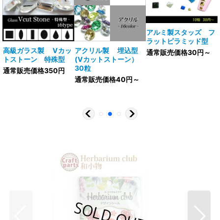
アルミ製スタッズ フ
ラットピラミッド型
V
高級ガラス製 Vカッ
アクリル製 埋込型
通常販売価格30円～
トストーン 特殊型
(Vカットストーン）
30粒
通常販売価格350円
通常販売価格40円～