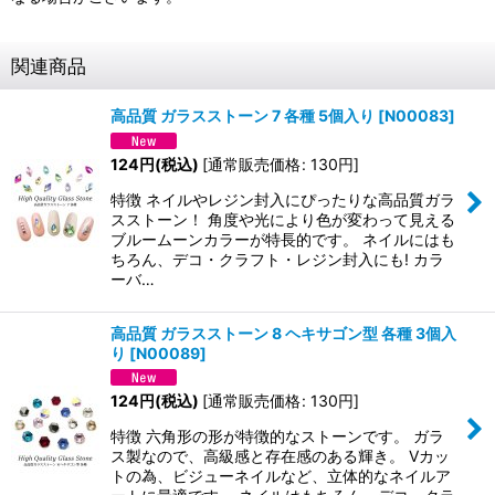
関連商品
高品質 ガラスストーン 7 各種 5個入り
[
N00083
]
124
円
(税込)
[
通常販売価格
:
130
円
]
特徴 ネイルやレジン封入にぴったりな高品質ガラ
スストーン！ 角度や光により色が変わって見える
ブルームーンカラーが特長的です。 ネイルにはも
ちろん、デコ・クラフト・レジン封入にも! カラ
ーバ…
高品質 ガラスストーン 8 ヘキサゴン型 各種 3個入
り
[
N00089
]
124
円
(税込)
[
通常販売価格
:
130
円
]
特徴 六角形の形が特徴的なストーンです。 ガラ
ス製なので、高級感と存在感のある輝き。 Vカッ
トの為、ビジューネイルなど、立体的なネイルア