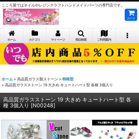
こころ屋ではネイルやレジンクラフトハンドメイドパーツの専門店です。
カート
ホーム
カテゴリ
マイページ
商品検索
ご利用案内
ホーム
>
高品質ガラス製ストーン
>
特殊型
>
高品質ガラスストーン 19 大きめ キュートハート型 各種 3個入り
高品質ガラスストーン 19 大きめ キュートハート型 各
種 3個入り
[
N00248
]