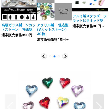
アルミ製スタッズ フ
ラットピラミッド型
V
高級ガラス製 Vカッ
アクリル製 埋込型
通常販売価格30円～
トストーン 特殊型
(Vカットストーン）
30粒
通常販売価格350円
通常販売価格40円～