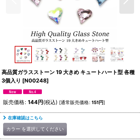
高品質ガラスストーン 19 大きめ キュートハート型 各種
3個入り
[
N00248
]
販売価格
:
144
円
(税込)
[
通常販売価格
:
151
円
]
在庫確認はこちら
カラー
を選択してください