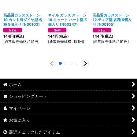
高品質ガラスストーン
ネイル ガラス ストーン
高品質ガラスストーン
10 カット有ダイヤ型 各
18 キュート ハート型 5
12 ティア型 各種 5個入
種 5個入り
[
N00103
]
個入り
[
N00247
]
り
[
N00105
]
144
円
(税込)
144
円
(税込)
144
円
(税込)
[
通常販売価格
:
151
円
]
[
通常販売価格
:
151
円
]
[
通常販売価格
:
151
円
]
ホーム
ショッピングカート
マイページ
お気に入り
最近チェックしたアイテム