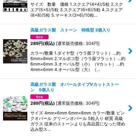
サイズ 数量 価格 1.スクエア(4×4)/5粒 2.スク
エア(5×5)/5粒 3.スクエア(6×6)/5粒 4.スクエア
(8×8)/5粒 5.マーキス(3×6)/10粒…
高級ガラス製 ストーン 特殊型 3個入り
289
円
(税込)
[
通常販売価格
:
304
円
]
カラー/数量 1.ダイヤ型（ウラ面フラット）…約
6mm×8mm 2.マルポコ型（ウラ面フラット）…約
6mm×6mm 3.オーバル型（小）（Vカット）…約
4mm×6mm 4.オーバル型（大）（…
高級ガラス製 オパールタイプVカットストー
ン 5個入り
289
円
(税込)
[
通常販売価格
:
304
円
]
サイズ 4mm×6mm 6mm×8mm カラー/数量 ピン
クオパール グリーンオパール 5粒入り 材質 高級
ガラス 従来のストーンよりも高品質になった埋め
込み型ス…