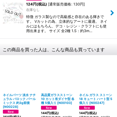
124
円
(税込)
[
通常販売価格
:
130
円
]
在庫なし
特徴 ガラス製なので高級感と存在のある輝きで
す。 Vカットの為、立体的なアートに最適。 ネイ
ルにはもちろん、デコ・レジン・クラフトにも使
用出来ます。 サイズ 全2種 1.S：約3m…
この商品を買った人は、こんな商品も買っています
ネイルパーツ 淡水 ナチ
高品質ガラスストーン
ネイル ガラス ストーン
ュラル バロック パール
10 カット有ダイヤ型 各
18 キュート ハート型 5
ミックス 約3g前後
種 5個入り
[
N00103
]
個入り
[
N00247
]
[
N00228
]
144
円
(税込)
144
円
(税込)
350
円
(税込)