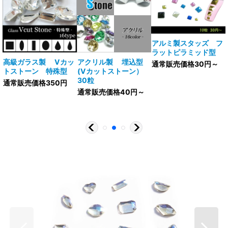
アルミ製スタッズ フ
ラットピラミッド型
V
高級ガラス製 Vカッ
アクリル製 埋込型
通常販売価格30円～
トストーン 特殊型
(Vカットストーン）
30粒
通常販売価格350円
通常販売価格40円～