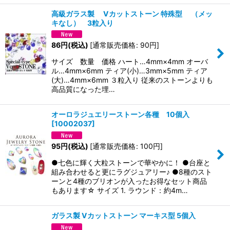
高級ガラス製 Vカットストーン 特殊型 （メッ
キなし） 3粒入り
86
円
(税込)
[
通常販売価格
:
90
円
]
サイズ 数量 価格 ハート…4mm×4mm オーバ
ル…4mm×6mm ティア(小)…3mm×5mm ティア
(大)…4mm×6mm ３粒入り 従来のストーンよりも
高品質になった埋…
オーロラジュエリーストーン各種 10個入
[
10002037
]
95
円
(税込)
[
通常販売価格
:
100
円
]
●七色に輝く大粒ストーンで華やかに！ ●台座と
組み合わせると更にラグジュアリー♪ ●8種のスト
ーンと4種のブリオンが入ったお得なセット商品
もあります☆ サイズ 1. ラウンド：約4m…
ガラス製 Vカットストーン マーキス型 5個入