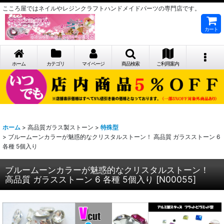
こころ屋ではネイルやレジンクラフトハンドメイドパーツの専門店です。
カート
ホーム
カテゴリ
マイページ
商品検索
ご利用案内
ホーム
>
高品質ガラス製ストーン
>
特殊型
>
ブルームーンカラーが魅惑的なクリスタルストーン！ 高品質 ガラスストーン 6
各種 5個入り
ブルームーンカラーが魅惑的なクリスタルストーン！
高品質 ガラスストーン 6 各種 5個入り
[
N00055
]