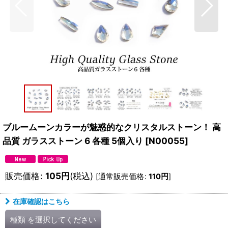
ブルームーンカラーが魅惑的なクリスタルストーン！ 高
品質 ガラスストーン 6 各種 5個入り
[
N00055
]
販売価格
:
105
円
(税込)
[
通常販売価格
:
110
円
]
在庫確認はこちら
種類
を選択してください