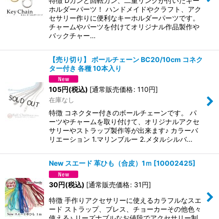
特徴 Dカンと回転カン、二重リングが付いたキー
ホルダーパーツ！ ハンドメイドやクラフト、アク
セサリー作りに便利なキーホルダーパーツです。
チャームやパーツを付けてオリジナル作品製作や
バックチャー…
【売り切り】 ボールチェーン BC20/10cm コネク
ター付き 各種 10本入り
105
円
(税込)
[
通常販売価格
:
110
円
]
在庫なし
特徴 コネクター付きのボールチェーンです。 パ
ーツやチャームを取り付けて、オリジナルアクセ
サリーやストラップ製作等が出来ます♪ カラーバ
リエーション 1.マリンブルー 2.メタルシルバ…
New スエード 革ひも（合皮）1ｍ
[
10002425
]
30
円
(税込)
[
通常販売価格
:
31
円
]
特徴 手作りアクセサリーに使えるカラフルなスエ
ード ストラップ、ブレス、チョーカーその他色々
使える♪ リーズナブルなお値段でアクセサリー制