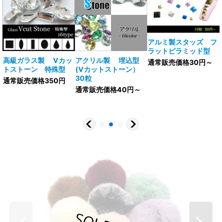
アルミ製スタッズ フ
ラットピラミッド型
V
高級ガラス製 Vカッ
アクリル製 埋込型
通常販売価格30円～
トストーン 特殊型
(Vカットストーン）
30粒
通常販売価格350円
通常販売価格40円～