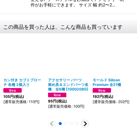
作がお手軽にできます。 サイズ 幅 約2〜2…
この商品を買った人は、こんな商品も買っています
カン付き カブトブロー
アクセサリー パーツ
モールド Silicon
チ 各種 2個入り
留め具＆エンドパーツ各
Premium 全21種
種 全6種
[
10002080
]
105
円
(税込)
192
円
(税込)
95
円
(税込)
[
通常販売価格
:
110
円
]
[
通常販売価格
:
202
円
]
[
通常販売価格
:
100
円
]