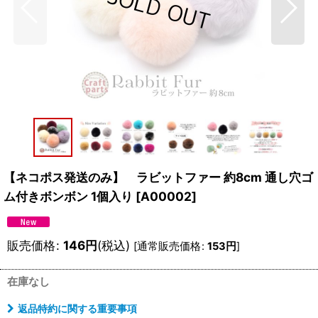
【ネコポス発送のみ】 ラビットファー 約8cm 通し穴ゴ
ム付きボンボン 1個入り
[
A00002
]
販売価格
:
146
円
(税込)
[
通常販売価格
:
153
円
]
在庫なし
返品特約に関する重要事項