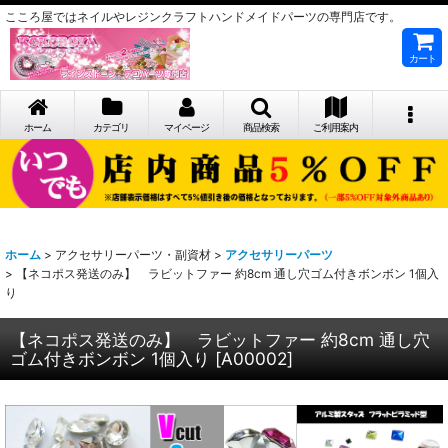
こころ屋ではネイルやレジンクラフトハンドメイドパーツの専門店です。
カート
ホーム
カテゴリ
マイページ
商品検索
ご利用案内
ホーム
>
アクセサリーパーツ・副資材
>
アクセサリーパーツ
>
【ネコポス発送のみ】 ラビットファー 約8cm 通し穴ゴム付きボンボン 1個入
り
【ネコポス発送のみ】 ラビットファー 約8cm 通し穴
ゴム付きボンボン 1個入り
[
A00002
]