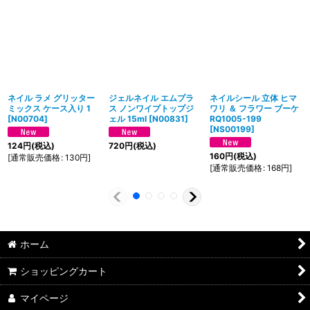
ネイル ラメ グリッター
ジェルネイル エムプラ
ネイルシール 立体 ヒマ
ミックス ケース入り 1
ス ノンワイプトップジ
ワリ ＆ フラワー ブーケ
[
N00704
]
ェル 15ml
[
N00831
]
RQ1005-199
[
NS00199
]
124
円
(税込)
720
円
(税込)
160
円
(税込)
[
通常販売価格
:
130
円
]
[
通常販売価格
:
168
円
]
ホーム
ショッピングカート
マイページ