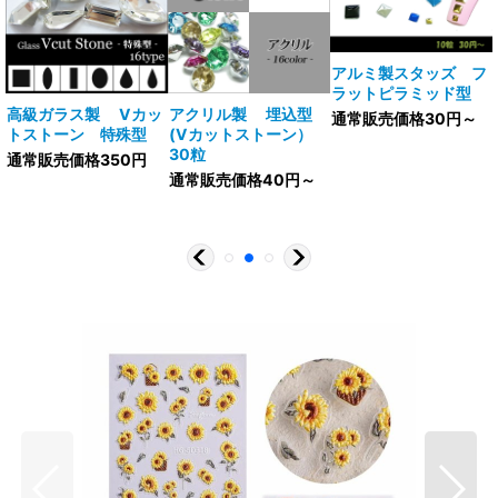
アルミ製スタッズ フ
ラットピラミッド型
V
高級ガラス製 Vカッ
アクリル製 埋込型
通常販売価格30円～
トストーン 特殊型
(Vカットストーン）
30粒
通常販売価格350円
通常販売価格40円～