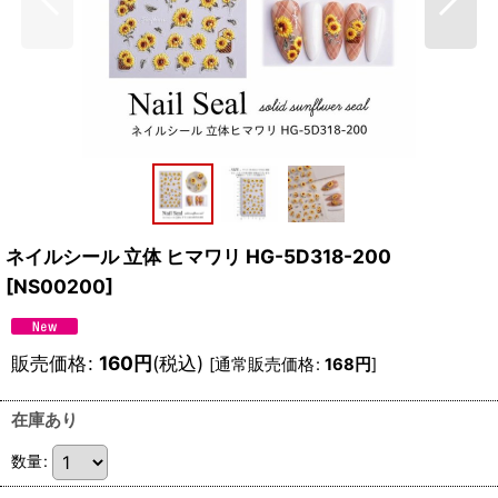
ネイルシール 立体 ヒマワリ HG-5D318-200
[
NS00200
]
販売価格
:
160
円
(税込)
[
通常販売価格
:
168
円
]
在庫あり
数量
: