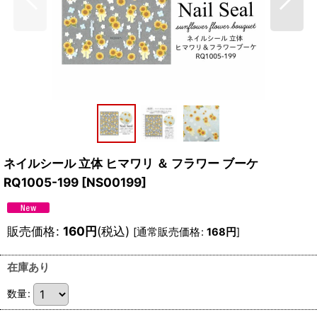
ネイルシール 立体 ヒマワリ ＆ フラワー ブーケ
RQ1005-199
[
NS00199
]
販売価格
:
160
円
(税込)
[
通常販売価格
:
168
円
]
在庫あり
数量
: