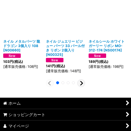
ネイル メタルパーツ 龍
ネイル ジュエリー ビジ
ネイルシール ホワイト
ドラゴン 3個入り 108
ュー パーツ 33 パール付
ガーリー リボン MO-
[
N00660
]
き リボン 2個入り
312-174
[
NS00174
]
[
N00325
]
103
円
(税込)
189
円
(税込)
141
円
(税込)
[
通常販売価格
:
108
円
]
[
通常販売価格
:
198
円
]
[
通常販売価格
:
148
円
]
ホーム
ショッピングカート
マイページ