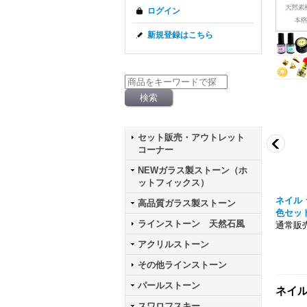
ログイン
新規登録はこちら
セット販売・アウトレット
コーナー
NEWガラス製ストーン（ホ
ットフィックス）
 パウダー シルバー ケー
ニュアンス メタリック クロムパウダー ケ
ネイル 
高品質ガラス製ストーン
ース入り
色セッ
ラインストーン 天然石風
通常販売価格303円
通常販売
アクリルストーン
その他ラインストーン
パールストーン
ネイル
スワロフスキー