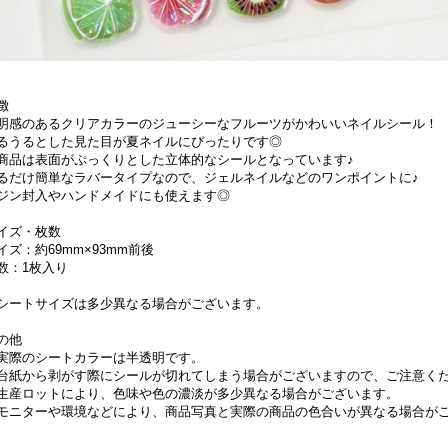
徴
明感のあるクリアカラーのジューシーなフルーツがかわいいネイルシール！
るうるとした見た目が夏ネイルにぴったりです◎
商品は表面がぷっくりとした立体的なシールとなっています♪
るだけ簡単なラバータイプなので、ジェルネイルなどのワンポイントに♪
ジン封入やハンドメイドにも使えます◎
イズ・枚数
イズ：約69mm×93mm前後
数：1枚入り
シートサイズは多少異なる場合がございます。
の他
実際のシートカラーは半透明です。
台紙から剥がす際にシールが切れてしまう場合がございますので、ご注意く
生産ロットにより、色味や色の濃淡が多少異なる場合がございます。
モニターや環境などにより、商品写真と実際の商品の色合いが異なる場合が