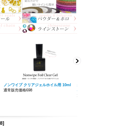
ノンワイプ クリアジェルホイル用 10ml
美色 Miiro】ノンワイプト
通常販売価格698
容量15ｍｌ 拭き取り不要！！
通常販売価格777円〜
8
]