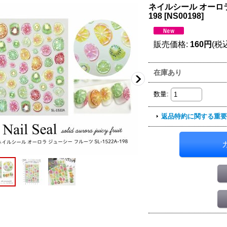
ネイルシール オーロラ 
198
[
NS00198
]
販売価格
:
160円
(税
在庫あり
数量
:
返品特約に関する重要