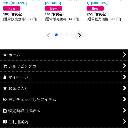
135
[
N00726
]
[
n00433
]
り
[
N00525
]
160
円
(税込)
141
円
(税込)
255
円
(税込)
[
通常販売価格
:
168
円
]
[
通常販売価格
:
148
円
]
[
通常販売価格
:
268
円
]
ホーム
ショッピングカート
マイページ
お気に入り
最近チェックしたアイテム
特定商取引法表示
ご利用案内