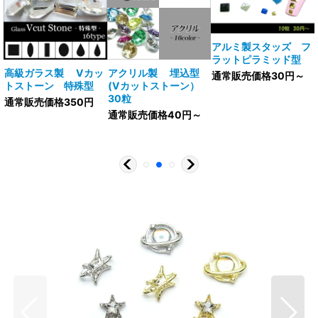
アルミ製スタッズ フ
ラットピラミッド型
V
高級ガラス製 Vカッ
アクリル製 埋込型
通常販売価格30円～
トストーン 特殊型
(Vカットストーン）
30粒
通常販売価格350円
通常販売価格40円～