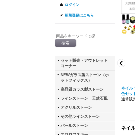
ログイン
新規登録はこちら
セット販売・アウトレット
コーナー
NEWガラス製ストーン（ホ
ットフィックス）
 パウダー シルバー ケー
ニュアンス メタリック クロムパウダー ケ
ネイル 
高品質ガラス製ストーン
ース入り
色セッ
ラインストーン 天然石風
通常販売価格303円
通常販売
アクリルストーン
その他ラインストーン
パールストーン
ネイル
スワロフスキー