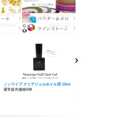
ノンワイプ クリアジェルホイル用 10ml
美色 Miiro】ノンワイプト
通常販売価格698
容量15ｍｌ 拭き取り不要！！
通常販売価格777円〜