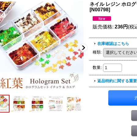
ネイル レジン ホログ
[
N00798
]
販売価格
:
236円
(税
在庫確認はこちら
種類
:
数量
:
返品特約に関する重要