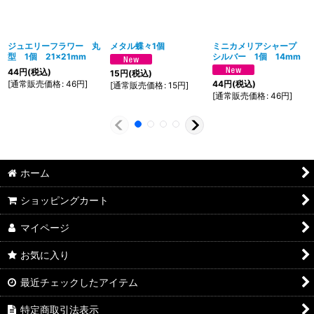
ジュエリーフラワー 丸
メタル蝶々1個
ミニカメリアシャープ
型 1個 21×21mm
シルバー 1個 14mm
44
円
(税込)
15
円
(税込)
[
通常販売価格
:
46
円
]
44
円
(税込)
[
通常販売価格
:
15
円
]
[
通常販売価格
:
46
円
]
ホーム
ショッピングカート
マイページ
お気に入り
最近チェックしたアイテム
特定商取引法表示