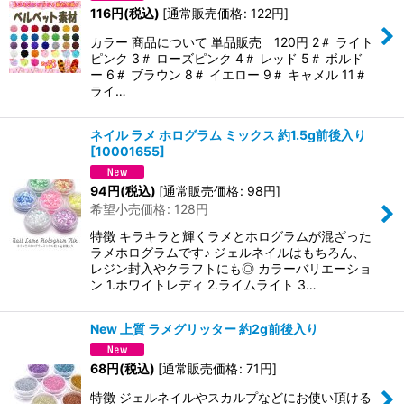
116
円
(税込)
[
通常販売価格
:
122
円
]
カラー 商品について 単品販売 120円 2＃ ライト
ピンク 3＃ ローズピンク 4＃ レッド 5＃ ボルド
ー 6＃ ブラウン 8＃ イエロー 9＃ キャメル 11＃
ライ…
ネイル ラメ ホログラム ミックス 約1.5g前後入り
[
10001655
]
94
円
(税込)
[
通常販売価格
:
98
円
]
希望小売価格
:
128
円
特徴 キラキラと輝くラメとホログラムが混ざった
ラメホログラムです♪ ジェルネイルはもちろん、
レジン封入やクラフトにも◎ カラーバリエーショ
ン 1.ホワイトレディ 2.ライムライト 3…
New 上質 ラメグリッター 約2g前後入り
68
円
(税込)
[
通常販売価格
:
71
円
]
特徴 ジェルネイルやスカルプなどにお使い頂ける