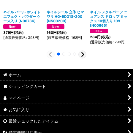
ネイル パール ホワイト
ネイルシール 立体 ヒマ
ネイル メタルパーツ ニ
エフェクト パウダー ケ
ワリ HG-5D318-200
ュアンス ドロップ ミッ
ース入り
[
N00736
]
[
NS00200
]
クス 10個入り 109
[
N00665
]
379
円
(税込)
160
円
(税込)
284
円
(税込)
[
通常販売価格
:
398
円
]
[
通常販売価格
:
168
円
]
[
通常販売価格
:
298
円
]
ホーム
ショッピングカート
マイページ
お気に入り
最近チェックしたアイテム
特定商取引法表示