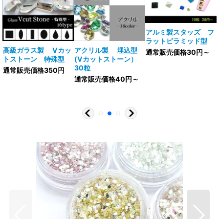
アルミ製スタッズ フ
ラットピラミッド型
V
高級ガラス製 Vカッ
アクリル製 埋込型
通常販売価格30円～
トストーン 特殊型
(Vカットストーン）
30粒
通常販売価格350円
通常販売価格40円～