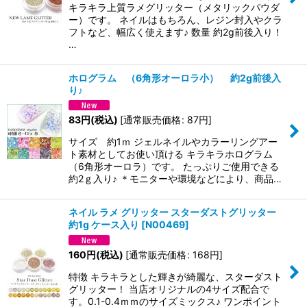
キラキラ上質ラメグリッター（メタリックパウダ
ー）です。 ネイルはもちろん、レジン封入やクラ
フトなど、幅広く使えます♪ 数量 約2g前後入り！
…
ホログラム （6角形オーロラ小） 約2g前後入
り♪
83
円
(税込)
[
通常販売価格
:
87
円
]
サイズ 約1ｍ ジェルネイルやカラーリングアー
ト素材としてお使い頂ける キラキラホログラム
（6角形オーロラ）です。 たっぷりご使用できる
約2ｇ入り♪ ＊モニターや環境などにより、商品…
ネイル ラメ グリッター スターダストグリッター
約1g ケース入り
[
N00469
]
160
円
(税込)
[
通常販売価格
:
168
円
]
特徴 キラキラとした輝きが綺麗な、スターダスト
グリッター！ 当店オリジナルの4サイズ配合で
す。0.1-0.4ｍｍのサイズミックス♪ ワンポイント