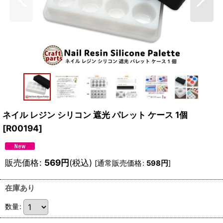
ネイル レジン シリコン 遮光 パレット ケース 1個
[
R00194
]
販売価格
:
569
円
(税込)
[
通常販売価格
:
598
円
]
在庫あり
数量
: