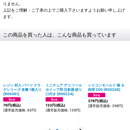
りません。
上記をご理解・ご了承の上でご購入下さいますようお願い申し上げ
ます。
この商品を買った人は、こんな商品も買っています
レジン 封入 パーツ クラ
ミニチュア デコ ツール
シリコンモールド 猫 ＆
ゲシリーズ 各種 1個入り
ホイップ用 注射器 絞り
肉球 200
[
R00208
]
[
R00061
]
口付き
[
R00224
]
379
円
(税込)
79
円
(税込)
133
円
(税込)
[
通常販売価格
:
398
円
]
[
通常販売価格
:
83
円
]
[
通常販売価格
:
139
円
]