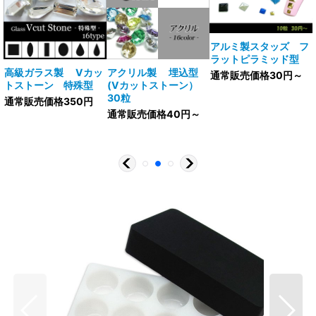
アルミ製スタッズ フ
ラットピラミッド型
V
高級ガラス製 Vカッ
アクリル製 埋込型
通常販売価格30円～
トストーン 特殊型
(Vカットストーン）
30粒
通常販売価格350円
通常販売価格40円～