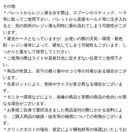
その他
＊パレットからレジン液を出す際は、スプーンやスティック、ヘラ
等に取ってご使用下さい。パレットから直接モールド等に注ぎ入れ
ると、別の箇所のレジン液も同時に垂れ流れてしまう可能性がござ
います。
＊遮光ケースとなっていますが、お使いの際の天気・環境・着色
剤・レジン液等によって、硬化してしまう可能性もございます。し
っかりと蓋をして保管してください。
＊ご使用の際はライトや直射日光に近すぎない位置でご使用下さ
い。
＊商品の性質上、若干の擦り傷やホコリ等の付着がある場合がござ
います。
＊生産ロットにより、色味やサイズが多少異なる場合がございま
す。
＊モニター環境などにより、画像の商品と実際の商品の色合いが異
なる場合がございます。
＊お客様ご自身で選択頂きました商品送付の際にかかる送料によ
り、ご購入商品の破損・紛失等の補償についての有無がございま
す。
＊クリックポストの場合、規定により梱包材等の保護はいたしてお