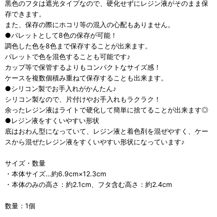
黒色のフタは遮光タイプなので、硬化せずにレジン液がそのまま保
存できます。
また、保存の際にホコリ等の混入の心配もありません。
●パレットとして8色の保存が可能！
調色した色を8色まで保存することが出来ます。
パレットで色を混色することも可能です♪
カップ等で保管するよりもコンパクトなサイズ感！
ケースを複数個積み重ねて保存することも出来ます。
●シリコン製でお手入れがかんたん♪
シリコン製なので、片付けやお手入れもラクラク！
余ったレジン液はライトで硬化して簡単に捨てることが出来ます◎
●レジン液をすくいやすい形状
底はおわん型になっていて、レジン液と着色剤を混ぜやすく、ケー
スから混ぜたレジン液をすくいやすい形状になっています♪
サイズ・数量
・本体サイズ…約6.9cm×12.3cm
・本体のみの高さ：約2.1cm、フタ含む高さ：約2.4cm
数量：1個