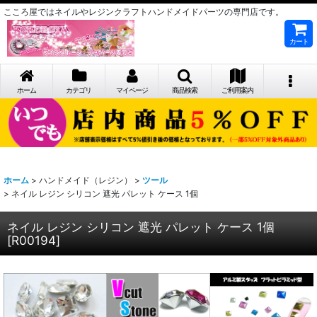
こころ屋ではネイルやレジンクラフトハンドメイドパーツの専門店です。
カート
ホーム
カテゴリ
マイページ
商品検索
ご利用案内
ホーム
>
ハンドメイド（レジン）
>
ツール
>
ネイル レジン シリコン 遮光 パレット ケース 1個
ネイル レジン シリコン 遮光 パレット ケース 1個
[
R00194
]