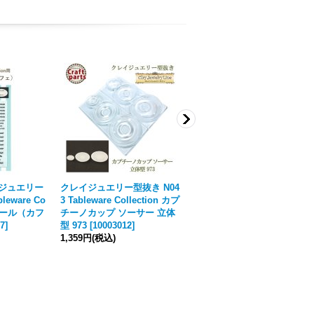
イジュエリー
クレイジュエリー型抜き N04
クレイジュエリー型抜き N05
leware Co
3 Tableware Collection カプ
0 Tableware Collection パフ
薄シール（カフ
チーノカップ ソーサー 立体
ェグラス立体型 981
7
]
型 973
[
10003012
]
[
10003019
]
1,359円
(税込)
1,568円
(税込)