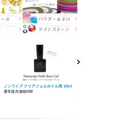
ノンワイプ クリアジェルホイル用 10ml
美色 Miiro】ノンワイプト
通常販売価格698
容量15ｍｌ 拭き取り不要！！
通常販売価格777円〜