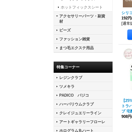
ホットフィックスシート
シリ
アクセサリーパーツ・副資
192円
材
[
通常
ビーズ
ファッション雑貨
まつ毛エクステ用品
特集コーナー
レジンクラブ
ツメキラ
PADICO パジコ
【25
ハーバリウムクラブ
トラバ
プ 宅
クレイジュエリーライン
908円
アートギャラリーフローレ
ホログラム丸ハート