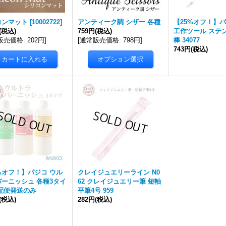
コンマット
[
10002722
]
アンティーク調 シザー 各種
【25%オフ！】パ
(税込)
759円
(税込)
工作ツール ステ
販売価格
:
202円
]
[
通常販売価格
:
798円
]
棒 34077
743円
(税込)
%オフ！】パジコ ウル
クレイジュエリーライン N0
ーニッシュ 各種3タイ
62 クレイジュエリー筆 短軸
配便発送のみ
平筆4号 959
(税込)
282円
(税込)