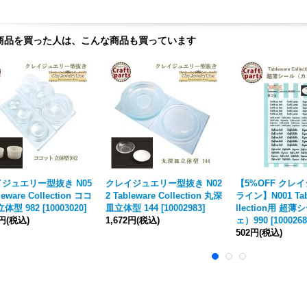
商品を買った人は、こんな商品も買っています
ジュエリー型抜き N05
クレイジュエリー型抜き N02
【5%OFF クレ
leware Collection ココ
2 Tableware Collection 丸深
ライン】N001 Tab
立体型 982
[
10003020
]
皿立体型 144
[
10002983
]
llection用 超
4円
(税込)
1,672円
(税込)
ェ）990
[
1000268
502円
(税込)