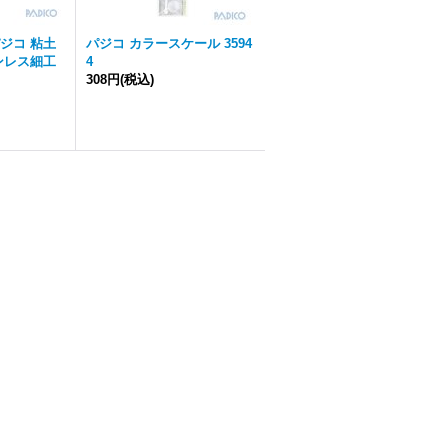
ジコ 粘土
パジコ カラースケール 3594
ンレス細工
4
308円
(税込)