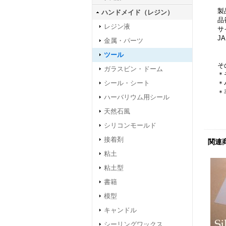
製
ハンドメイド（レジン）
品
レジン液
サ
JA
金属・パーツ
ツール
そ
ガラスビン・ドーム
＊
シール・シート
＊
＊
ハーバリウム用シール
天然石風
シリコンモールド
接着剤
関連
粘土
粘土型
書籍
模型
キャンドル
シーリングワックス