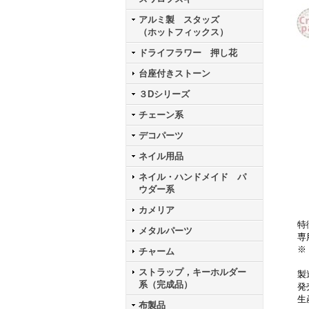
アルミ製 スタッズ
（ホットフィックス）
ドライフラワー 押し花
台座付きストーン
３Dシリーズ
チェーン系
デコパーツ
ネイル用品
ネイル・ハンドメイド パ
ウダー系
カメリア
特
メタルパーツ
専
※
チャーム
ストラップ，キーホルダー
製
系（完成品）
発
生
布製品