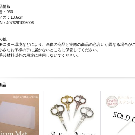
品情報
番：960
イズ：13.6cm
N：4976261096006
の他
モニター環境などにより、画像の商品と実際の商品の色合いが異なる場合が
小さなお子様の手に届かないところに保管してください。
手芸材料以外の用途に使用しないでください。
商品