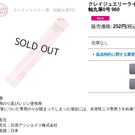
クレイジュエリーライン
軸丸筆0号 960
販売価格
:
252円
(税
在庫なし
返品特約に関する重要
徴
用のり及びレジン塗布用
 筆についた専用のりが固まってしまった場合には、水溶性ニス専用うすめ液
造元
売元：日清アソシエイツ株式会社
産国：日本