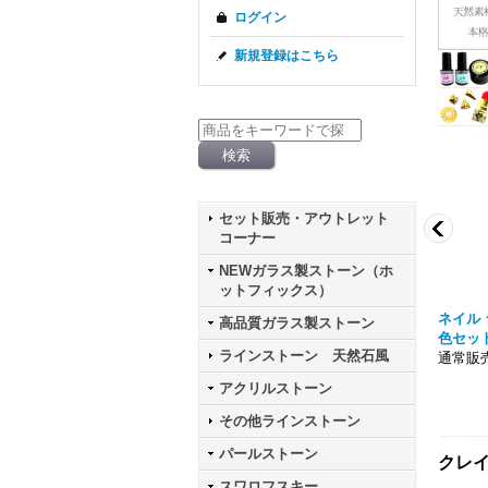
ログイン
新規登録はこちら
セット販売・アウトレット
コーナー
NEWガラス製ストーン（ホ
ットフィックス）
 パウダー シルバー ケー
ニュアンス メタリック クロムパウダー ケ
ネイル 
高品質ガラス製ストーン
ース入り
色セッ
ラインストーン 天然石風
通常販売価格303円
通常販売
アクリルストーン
その他ラインストーン
パールストーン
クレイ
スワロフスキー