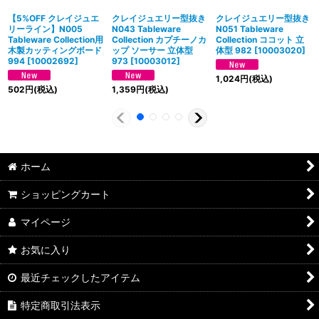
【5%OFF クレイジュエ
クレイジュエリー型抜き
クレイジュエリー型抜き
リーライン】N005
N043 Tableware
N051 Tableware
Tableware Collection用
Collection カプチーノカ
Collection ココット 立
木製カッティングボード
ップ ソーサー 立体型
体型 982
[
10003020
]
994
[
10002692
]
973
[
10003012
]
1,024
円
(税込)
502
円
(税込)
1,359
円
(税込)
ホーム
ショッピングカート
マイページ
お気に入り
最近チェックしたアイテム
特定商取引法表示