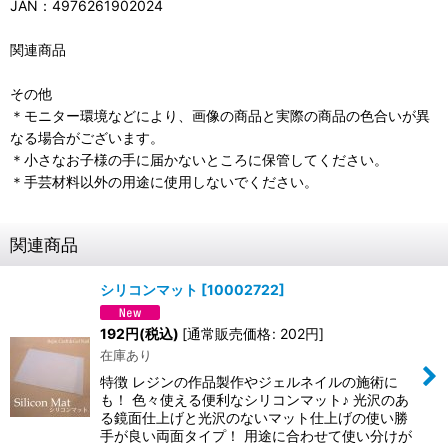
JAN：4976261902024
関連商品
その他
＊モニター環境などにより、画像の商品と実際の商品の色合いが異
なる場合がございます。
＊小さなお子様の手に届かないところに保管してください。
＊手芸材料以外の用途に使用しないでください。
関連商品
シリコンマット
[
10002722
]
192
円
(税込)
[
通常販売価格
:
202
円
]
在庫あり
特徴 レジンの作品製作やジェルネイルの施術に
も！ 色々使える便利なシリコンマット♪ 光沢のあ
る鏡面仕上げと光沢のないマット仕上げの使い勝
手が良い両面タイプ！ 用途に合わせて使い分けが