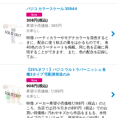
パジコ カラースケール 35944
308
円
(税込)
希望小売価格
:
385
円
在庫なし
特徴 ハーティカラーやモデナカラーを混色すると
きに、配合に使う粘土の量をはかるものです。 各
40色のカラーチャートを掲載。同じ色を正確に再
現することができます。 また、色の配合を記録し
てお…
【25%オフ！】パジコ ウルトラバーニッシュ 各
種3タイプ 宅配便発送のみ
908
円
(税込)
希望小売価格
:
1,188
円
在庫なし
特徴 メーカー希望小売価格1,188円（税込）のと
ころ、当店では25％引きの891円（税込）でのお
買い得価格♪ 汚れやキズから作品をまもる、水性
タイプのニスシリーズ。 超光沢からつや消しま…