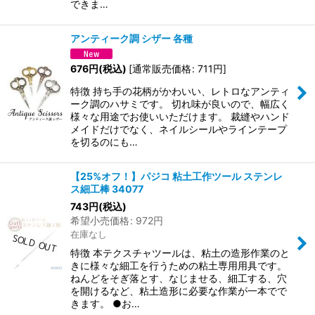
できま…
アンティーク調 シザー 各種
676
円
(税込)
[
通常販売価格
:
711
円
]
特徴 持ち手の花柄がかわいい、レトロなアンティ
ーク調のハサミです。 切れ味が良いので、幅広く
様々な用途でお使いいただけます。 裁縫やハンド
メイドだけでなく、ネイルシールやラインテープ
を切るのにも…
【25%オフ！】パジコ 粘土工作ツール ステンレ
ス細工棒 34077
743
円
(税込)
希望小売価格
:
972
円
在庫なし
特徴 本テクスチャツールは、粘土の造形作業のと
きに様々な細工を行うための粘土専用用具です。
ねんどをそぎ落とす、なじませる、細工する、穴
を開けるなど、粘土造形に必要な作業が一本でで
きます。 ●お…