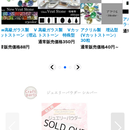
アルミ製スタッズ フ
ラットピラミッド型
V
高級ガラス製 Vカッ
アクリル製 埋込型
通常販売価格30円～
トストーン 特殊型
(Vカットストーン）
30粒
通常販売価格350円
通常販売価格40円～