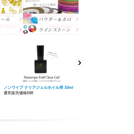
ノンワイプ クリアジェルホイル用 10ml
美色 Miiro】ノンワイプト
通常販売価格698
容量15ｍｌ 拭き取り不要！！
通常販売価格777円〜