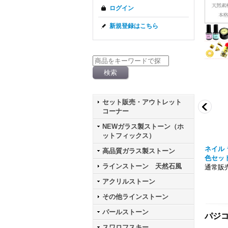
ログイン
新規登録はこちら
セット販売・アウトレット
コーナー
NEWガラス製ストーン（ホ
ットフィックス）
 パウダー シルバー ケー
ニュアンス メタリック クロムパウダー ケ
ネイル 
高品質ガラス製ストーン
ース入り
色セッ
ラインストーン 天然石風
通常販売価格303円
通常販売
アクリルストーン
その他ラインストーン
パールストーン
パジコ
スワロフスキー