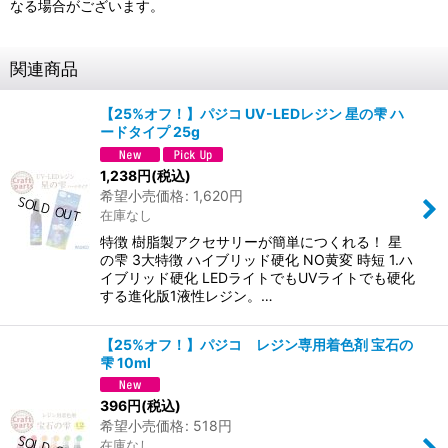
なる場合がございます。
関連商品
【25%オフ！】パジコ UV-LEDレジン 星の雫 ハ
ードタイプ 25g
1,238
円
(税込)
希望小売価格
:
1,620
円
在庫なし
特徴 樹脂製アクセサリーが簡単につくれる！ 星
の雫 3大特徴 ハイブリッド硬化 NO黄変 時短 1.ハ
イブリッド硬化 LEDライトでもUVライトでも硬化
する進化版1液性レジン。…
【25%オフ！】パジコ レジン専用着色剤 宝石の
雫 10ml
396
円
(税込)
希望小売価格
:
518
円
在庫なし