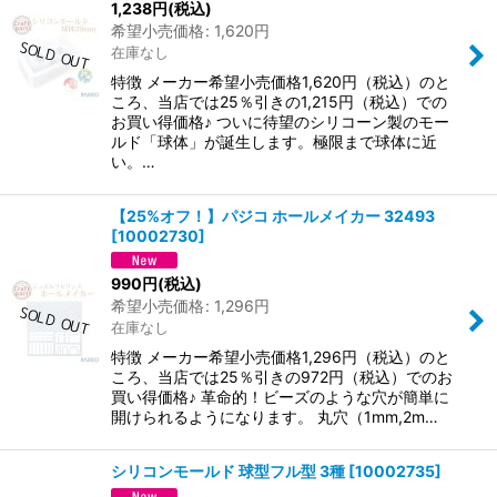
1,238
円
(税込)
希望小売価格
:
1,620
円
在庫なし
特徴 メーカー希望小売価格1,620円（税込）のと
ころ、当店では25％引きの1,215円（税込）での
お買い得価格♪ ついに待望のシリコーン製のモー
ルド「球体」が誕生します。極限まで球体に近
い。…
【25%オフ！】パジコ ホールメイカー 32493
[
10002730
]
990
円
(税込)
希望小売価格
:
1,296
円
在庫なし
特徴 メーカー希望小売価格1,296円（税込）のと
ころ、当店では25％引きの972円（税込）でのお
買い得価格♪ 革命的！ビーズのような穴が簡単に
開けられるようになります。 丸穴（1mm,2m…
シリコンモールド 球型フル型 3種
[
10002735
]