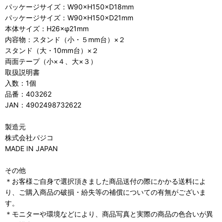
パッケージサイズ：W90×H150×D18mm
パッケージサイズ：W90×H150×D21mm
本体サイズ：H26×φ21mm
内容物：スタンド（小・５mm台）×２
スタンド（大・10mm台）×２
両面テープ（小×４、大×３）
取扱説明書
入数：1個
品番：403262
JAN：4902498732622
製造元
株式会社パジコ
MADE IN JAPAN
その他
＊お客様ご自身で選択頂きました商品送付の際にかかる送料によ
り、ご購入商品の破損・紛失等の補償についての有無がございま
す。
＊モニターや環境などにより、商品写真と実際の商品の色合いが異