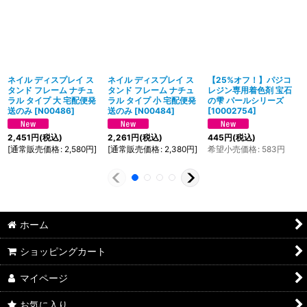
ネイル ディスプレイ ス
ネイル ディスプレイ ス
【25%オフ！】パジコ
タンド フレーム ナチュ
タンド フレーム ナチュ
レジン専用着色剤 宝石
ラル タイプ 大 宅配便発
ラル タイプ 小 宅配便発
の雫 パールシリーズ
送のみ
[
N00486
]
送のみ
[
N00484
]
[
10002754
]
2,451
円
(税込)
2,261
円
(税込)
445
円
(税込)
[
通常販売価格
:
2,580
円
]
[
通常販売価格
:
2,380
円
]
希望小売価格
:
583
円
ホーム
ショッピングカート
マイページ
お気に入り