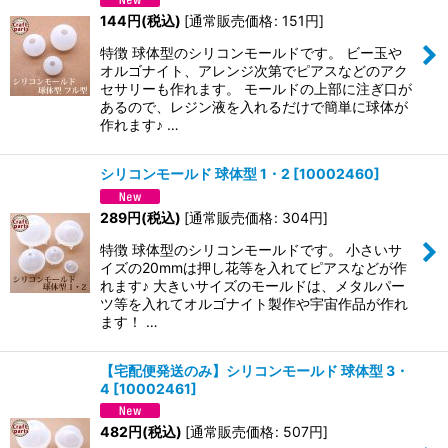
144
円
(税込)
[
通常販売価格
:
151
円
]
特徴 球体型のシリコンモールドです。 ビー玉や
オルゴナイト、アレンジ次第でピアスなどのアク
セサリーも作れます。 モールドの上部に注ぎ口が
あるので、レジン液を入れるだけで簡単に球体が
作れます♪ …
シリコンモールド 球体型 1・2
[
10002460
]
289
円
(税込)
[
通常販売価格
:
304
円
]
特徴 球体型のシリコンモールドです。 小さいサ
イズの20mmは押し花等を入れてピアスなどが作
れます♪ 大きいサイズのモールドは、メタルパー
ツ等を入れてオルゴナイト製作や宇宙作品が作れ
ます！ …
【宅配便発送のみ】シリコンモールド 球体型 3・
4
[
10002461
]
482
円
(税込)
[
通常販売価格
:
507
円
]