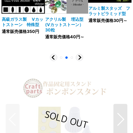
アルミ製スタッズ フ
ラットピラミッド型
V
高級ガラス製 Vカッ
アクリル製 埋込型
通常販売価格30円～
トストーン 特殊型
(Vカットストーン）
30粒
通常販売価格350円
通常販売価格40円～