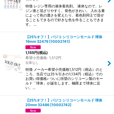
特徴 レジン専用の液体着色剤。 液体なので、レ
ジン液と混ざりやすく、発色がきれい。 入れる量
によって色の濃さを変えたり、着色剤同士で混ぜ
ることもできるので好きな色を作ることもできま
す。 …
【25%オフ！】パジコ シリコーンモールド 球体
16mm 32479
[
10002741
]
1,155
円
(税込)
希望小売価格
:
1,512
円
在庫なし
特徴 メーカー希望小売価格1,512円（税込）のと
ころ、当店では25％引きの1,134円（税込）での
お買い得価格♪ ついに待望のシリコーン製のモー
ルド「球体」が誕生します。極限まで球体に近
い。…
【25%オフ！】パジコ シリコーンモールド 球体
20mm 32486
[
10002742
]