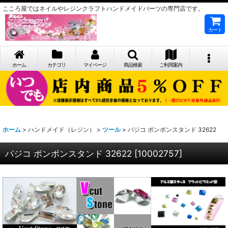
こころ屋ではネイルやレジンクラフトハンドメイドパーツの専門店です。
カート
ホーム
カテゴリ
マイページ
商品検索
ご利用案内
ホーム
>
ハンドメイド（レジン）
>
ツール
>
パジコ ポンポンスタンド 32622
パジコ ポンポンスタンド 32622
[
10002757
]