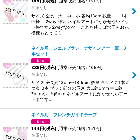
144
円
(税込)
[
通常販売価格
:
151
円
]
在庫なし
サイズ 全長…大・中・小 各約13cm 数量 1本
仕様 2way 詳細 ネイルアートにかかせないドッ
ト棒です♪ 2wayなので、これを使えば水玉もお花
模様もとっても…
ネイル用 ジェルブラシ デザインアート筆 3
本セット
385
円
(税込)
[
通常販売価格
:
405
円
]
在庫なし
サイズ 全長約18cm〜18.5cm 数量 各サイズ1本ず
つ/計3本 ブラシ部分の長さ 大…約9mm 中…約
7mm 小…約5mm ネイルアートにかかせないアー
ト筆です…
ネイル用 フレンチガイドテープ
144
円
(税込)
[
通常販売価格
:
151
円
]
在庫なし