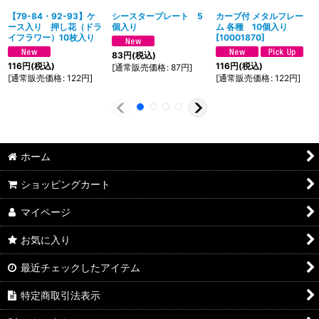
【79-84・92-93】ケ
シースタープレート 5
カーブ付 メタルフレー
ース入り 押し花（ドラ
個入り
ム 各種 10個入り
イフラワー）10枚入り
[
10001870
]
83
円
(税込)
116
円
(税込)
116
円
(税込)
[
通常販売価格
:
87
円
]
[
通常販売価格
:
122
円
]
[
通常販売価格
:
122
円
]
ホーム
ショッピングカート
マイページ
お気に入り
最近チェックしたアイテム
特定商取引法表示