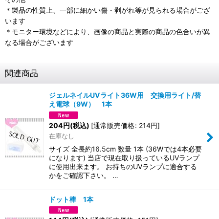
＊製品の性質上、一部に細かい傷・剥がれ等が見られる場合がござ
います
＊モニター環境などにより、画像の商品と実際の商品の色合いが異
なる場合がございます
関連商品
ジェルネイルUVライト36W用 交換用ライト/替
え電球（9W） 1本
204
円
(税込)
[
通常販売価格
:
214
円
]
在庫なし
サイズ 全長約16.5cm 数量 1本 (36Wでは4本必要
になります) 当店で現在取り扱っているUVランプ
に使用出来ます。 お持ちのUVランプに適合する
かをご確認下さい。 …
ドット棒 1本