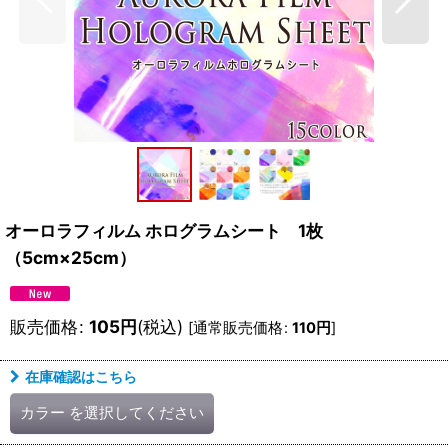
オーロラフィルム ホログラムシート 1枚
（5cm×25cm）
販売価格
:
105
円
(税込)
[
通常販売価格
:
110
円
]
在庫確認はこちら
カラー
を選択してください