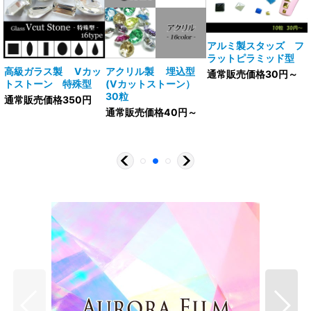
アルミ製スタッズ フ
ラットピラミッド型
V
高級ガラス製 Vカッ
アクリル製 埋込型
通常販売価格30円～
トストーン 特殊型
(Vカットストーン）
30粒
通常販売価格350円
通常販売価格40円～