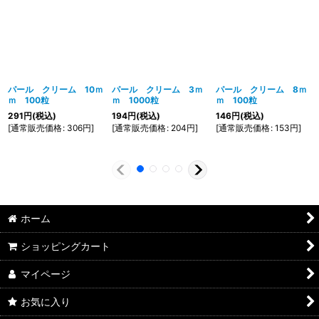
パール クリーム 10ｍ
パール クリーム 3ｍ
パール クリーム 8ｍ
ｍ 100粒
ｍ 1000粒
ｍ 100粒
291
円
(税込)
194
円
(税込)
146
円
(税込)
[
通常販売価格
:
306
円
]
[
通常販売価格
:
204
円
]
[
通常販売価格
:
153
円
]
ホーム
ショッピングカート
マイページ
お気に入り