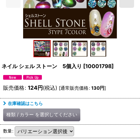
ネイル シェル ストーン 5個入り
[
10001798
]
販売価格
:
124
円
(税込)
[
通常販売価格
:
130
円
]
在庫確認はこちら
種類
/
カラー
を選択してください
数量
: