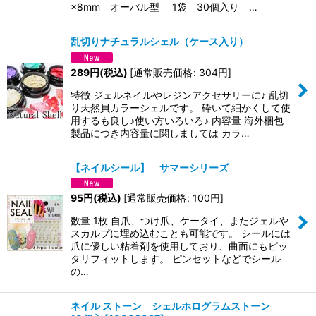
×8mm オーバル型 1袋 30個入り …
乱切りナチュラルシェル（ケース入り）
289
円
(税込)
[
通常販売価格
:
304
円
]
特徴 ジェルネイルやレジンアクセサリーに♪ 乱切
り天然貝カラーシェルです。 砕いて細かくして使
用するも良し♪使い方いろいろ♪ 内容量 海外梱包
製品につき内容量に関しましては カラ…
【ネイルシール】 サマーシリーズ
95
円
(税込)
[
通常販売価格
:
100
円
]
数量 1枚 自爪、つけ爪、ケータイ、またジェルや
スカルプに埋め込むことも可能です。 シールには
爪に優しい粘着剤を使用しており、曲面にもピッ
タリフィットします。 ピンセットなどでシール
の…
ネイル ストーン シェルホログラムストーン