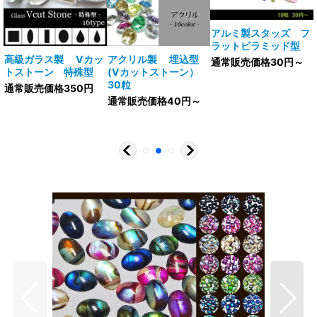
アルミ製スタッズ フ
ラットピラミッド型
V
高級ガラス製 Vカッ
アクリル製 埋込型
通常販売価格30円～
トストーン 特殊型
(Vカットストーン）
30粒
通常販売価格350円
通常販売価格40円～