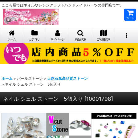
こころ屋ではネイルやレジンクラフトハンドメイドパーツの専門店です。
カート
ホーム
カテゴリ
マイページ
商品検索
ご利用案内
ホーム
>
パールストーン
>
天然石風高品質ストーン
>
ネイル シェル ストーン 5個入り
ネイル シェル ストーン 5個入り
[
10001798
]