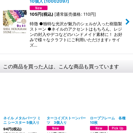
10個入
[
10002097
]
105
円
(税込)
[
通常販売価格
:
110
円
]
特徴 ●独特な光沢が魅力のシェルが入った樹脂製
ストーン ●ネイルのアクセントはもちろん、レジ
ンの封入やデコなどのハンドメイド素材に！ お好
みで様々なクラフトにご利用いただけます♪ サイ
ズ…
この商品を買った人は、こんな商品も買っています
ネイル メタルパーツ ミ
ターコイズストーンパー
ロープフレーム 各種
ニ シースター 5個入り
ツ 3個入り
10枚
94
円
(税込)