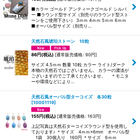
■カラー ゴールド アンティークゴールド シルバ
ー ■ラウンド型サイズ（別売りのラウンド型スト
ーンをご使用下さい） 3ｍｍ 4ｍｍ 5ｍｍ 6ｍｍ
■オーバル型サイズ（別売り…
天然石風琥珀ストーン 10粒
86
円
(税込)
[
通常販売価格
:
90
円
]
サイズ 4.5ｍｍ 数量 10粒 カラー ライト/ダーク
本物の天然石ではございません。 カラーの濃淡が
ございますのでご了承くださいませ。 ＊モニタ
ーや環境などにより…
天然石風オーバル型ターコイズ 各30粒
[
10001119
]
155
円
(税込)
[
通常販売価格
:
163
円
]
上記写真は天然石ターコイズラウンド型を使用し
ております♪ ＊サイズ 4ｍｍ×6mm オーバル型
1袋 30個入り 160円 ＊サイズ 6ｍｍ