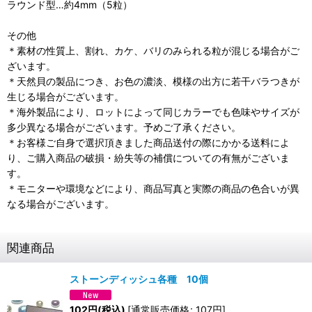
ラウンド型…約4mm（5粒）
その他
＊素材の性質上、割れ、カケ、バリのみられる粒が混じる場合がご
ざいます。
＊天然貝の製品につき、お色の濃淡、模様の出方に若干バラつきが
生じる場合がございます。
＊海外製品により、ロットによって同じカラーでも色味やサイズが
多少異なる場合がございます。予めご了承ください。
＊お客様ご自身で選択頂きました商品送付の際にかかる送料によ
り、ご購入商品の破損・紛失等の補償についての有無がございま
す。
＊モニターや環境などにより、商品写真と実際の商品の色合いが異
なる場合がございます。
関連商品
ストーンディッシュ各種 10個
102
円
(税込)
[
通常販売価格
:
107
円
]